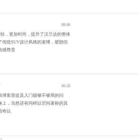
08-06
加年轻，更加时尚，提升了汉兰达的整体
了传统SUV设计风格的束缚，硬朗但
动感尊贵
篇
06-26
辑博客里提及入门级够不够用的问
身上，当然还有同样以空间著称的其
帕奇以