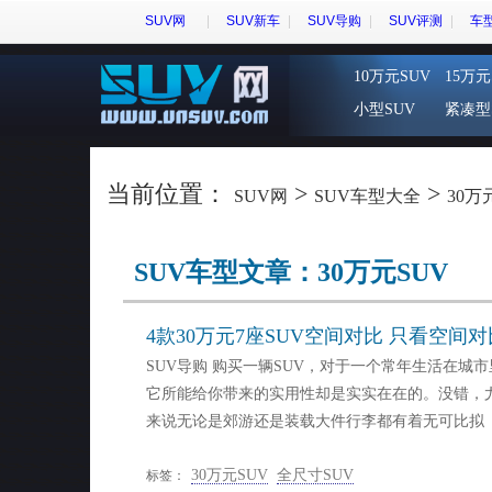
SUV网
SUV新车
SUV导购
SUV评测
车
10万元SUV
15万元
小型SUV
紧凑型
当前位置：
>
>
SUV网
SUV车型大全
30万
SUV车型文章：30万元SUV
4款30万元7座SUV空间对比 只看空间对
SUV导购 购买一辆SUV，对于一个常年生活在城
它所能给你带来的实用性却是实实在在的。没错，尤
来说无论是郊游还是装载大件行李都有着无可比拟
30万元SUV
全尺寸SUV
标签：