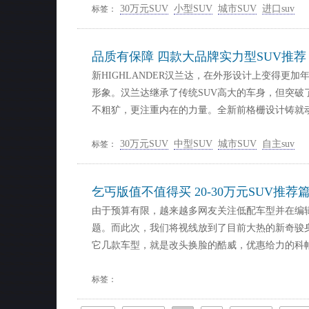
30万元SUV
小型SUV
城市SUV
进口suv
标签：
品质有保障 四款大品牌实力型SUV推荐
新HIGHLANDER汉兰达，在外形设计上变得更
形象。汉兰达继承了传统SUV高大的车身，但突破
不粗犷，更注重内在的力量。全新前格栅设计铸就
30万元SUV
中型SUV
城市SUV
自主suv
标签：
乞丐版值不值得买 20-30万元SUV推荐
由于预算有限，越来越多网友关注低配车型并在编
题。而此次，我们将视线放到了目前大热的新奇骏
它几款车型，就是改头换脸的酷威，优惠给力的科
标签：