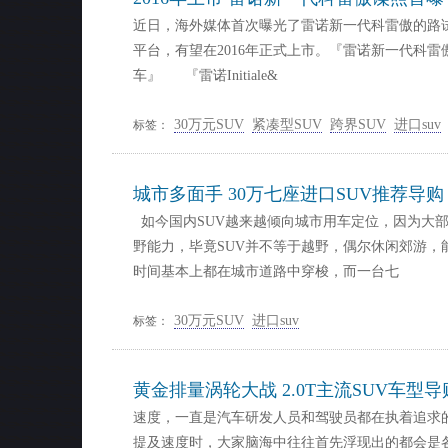
近日，海外媒体首次曝光了雷诺新一代科雷傲的路
平台，有望在2016年正式上市。『雷诺新一代科雷傲谍
车』 『雷诺Initiale&
30万元SUV
紧凑型SUV
跨界SUV
进口suv
标签：
城市多面手 30万七座进口SUV推荐导购
如今国内SUV越来越倾向城市用车定位，因为大部
野能力，毕竟SUV并不等于越野，偶尔休闲郊游，
时间基本上都在城市道路中穿梭，而一台七
30万元SUV
进口suv
标签：
黄金排量涡轮大战 2.0T主流SUV车型导
速度，一直是汽车研发人员和驾驶员都在执着追求
提及速度时，大家脑海中往往首先浮现出的都会是各