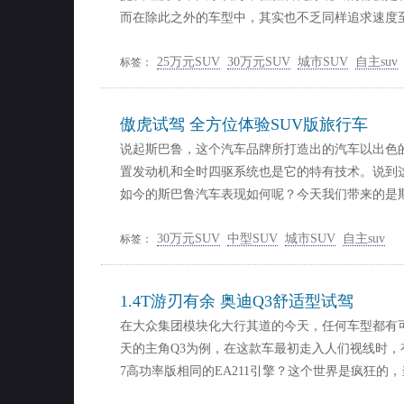
而在除此之外的车型中，其实也不乏同样追求速度
25万元SUV
30万元SUV
城市SUV
自主suv
标签：
傲虎试驾 全方位体验SUV版旅行车
说起斯巴鲁，这个汽车品牌所打造出的汽车以出色
置发动机和全时四驱系统也是它的特有技术。说到
如今的斯巴鲁汽车表现如何呢？今天我们带来的是
30万元SUV
中型SUV
城市SUV
自主suv
标签：
1.4T游刃有余 奥迪Q3舒适型试驾
在大众集团模块化大行其道的今天，任何车型都有
天的主角Q3为例，在这款车最初走入人们视线时
7高功率版相同的EA211引擎？这个世界是疯狂的，