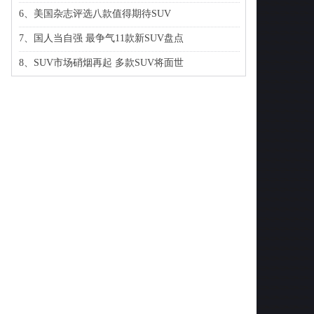
6、美国杂志评选八款值得期待SUV
7、国人当自强 最争气11款新SUV盘点
8、SUV市场硝烟再起 多款SUV将面世