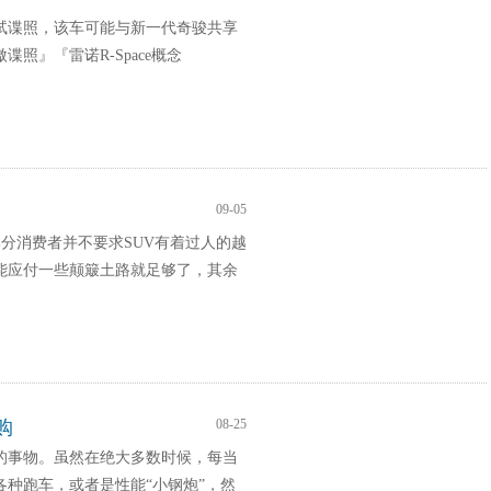
试谍照，该车可能与新一代奇骏共享
照』『雷诺R-Space概念
09-05
分消费者并不要求SUV有着过人的越
能应付一些颠簸土路就足够了，其余
购
08-25
的事物。虽然在绝大多数时候，每当
种跑车，或者是性能“小钢炮”，然