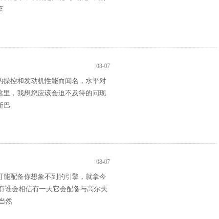
至
08-07
的操控和发动机性能而闻名，水平对
这里，我想您应该会迫不及待的问现
斯巴
08-07
可能配备你想象不到的引擎，就拿今
，有谁会相信有一天它会配备与高尔夫
当然