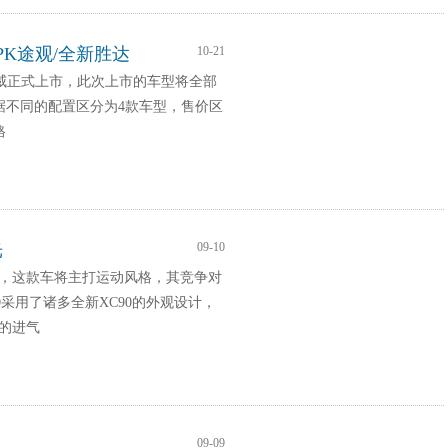
市PK途观/全新胜达
10-21
昂科威正式上市，此次上市的车型将全部
据不同的配置区分为4款车型，售价区
格
光
09-10
图，这款车将主打运动风格，其竞争对
0采用了诸多全新XC90的外观设计，
车的进气
09-09