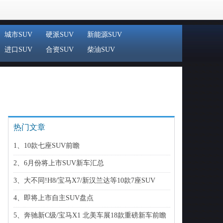
城市SUV
硬派SUV
新能源SUV
进口SUV
合资SUV
柴油SUV
热门文章
1、10款七座SUV前瞻
2、6月份将上市SUV新车汇总
3、大不同!H8/宝马X7/新汉兰达等10款7座SUV
4、即将上市自主SUV盘点
5、奔驰新C级/宝马X1 北美车展18款重磅新车前瞻