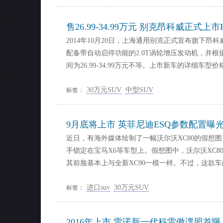
售26.99-34.99万元 别克昂科威正式上
2014年10月20日，上海通用别克正式宣布旗下
配备带自动启停功能的2.0T涡轮增压发动机，并根
间为26.99-34.99万元不等。上市新车的详细车型价
30万元SUV
中型SUV
标签：
9月底将上市 英菲尼迪ESQ参数配置曝
近日，有海外媒体绘制了一幅沃尔沃XC80的假想
手锁定在宝马X6等车型上。假想图中，沃尔沃XC8
其前脸基本上与全新XC90一模一样。不过，这款
进口suv
30万元SUV
标签：
2016年上市 雷诺新一代科雷傲谍照首曝