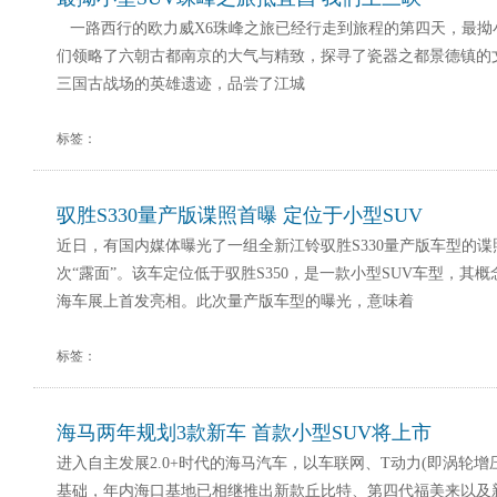
一路西行的欧力威X6珠峰之旅已经行走到旅程的第四天，最拗小
们领略了六朝古都南京的大气与精致，探寻了瓷器之都景德镇的
三国古战场的英雄遗迹，品尝了江城
标签：
驭胜S330量产版谍照首曝 定位于小型SUV
近日，有国内媒体曝光了一组全新江铃驭胜S330量产版车型的
次“露面”。该车定位低于驭胜S350，是一款小型SUV车型，其概
海车展上首发亮相。此次量产版车型的曝光，意味着
标签：
海马两年规划3款新车 首款小型SUV将上市
进入自主发展2.0+时代的海马汽车，以车联网、T动力(即涡轮增
基础，年内海口基地已相继推出新款丘比特、第四代福美来以及新