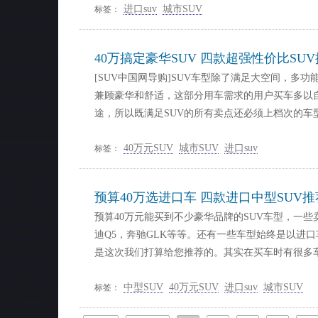
进口suv
城市SUV
标签：
40万搞定豪华SUV 四款超强性价比SU
[SUV中国网导购]SUV车型除了满足大空间，多
兼顾豪华和舒适，这部分用车需求的用户买车多以
途，所以既满足SUV的所有卖点还必须上档次的车
40万元SUV
城市SUV
进口suv
标签：
预算40万选进口车 四款进口中型SUV推
预算40万元能买到不少豪华品牌的SUV车型，一
迪Q5，奔驰GLK等等。还有一些车型始终是以进
是这次我们打算给您推荐的。其实在买车时有很多
中型SUV
40万元SUV
进口suv
城市SUV
标签：