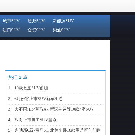
城市SUV
硬派SUV
新能源SUV
进口SUV
合资SUV
柴油SUV
热门文章
1、10款七座SUV前瞻
2、6月份将上市SUV新车汇总
3、大不同!H8/宝马X7/新汉兰达等10款7座SUV
4、即将上市自主SUV盘点
5、奔驰新C级/宝马X1 北美车展18款重磅新车前瞻