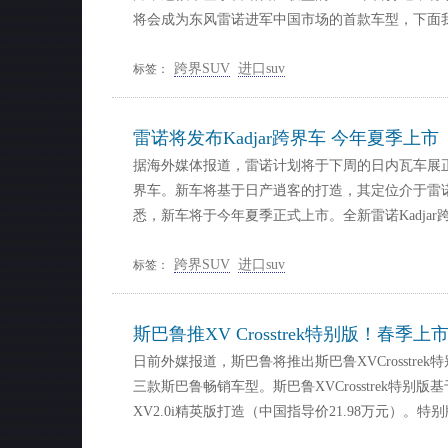
将会成为东风雷诺进军中国市场的首款车型，下面
跨界SUV
进口suv
标签：
雷诺将发布Kadjar跨界车 今年夏季上市
据海外媒体报道，雷诺计划将于下周的日内瓦车展正式
界车。新车将基于日产逍客的打造，其定位介于雷诺Capt
悉，新车将于今年夏季正式上市。全新雷诺Kadjar
跨界SUV
进口suv
标签：
斯巴鲁推XV Crosstrek特别版！春季上
日前外媒报道，斯巴鲁将推出斯巴鲁XVCrosstr
三款斯巴鲁畅销车型。斯巴鲁XVCrosstrek特别
XV2.0i精英版打造（中国指导价21.98万元）。特