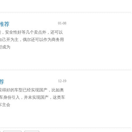
V推荐
01-08
功能，安全性好等几个卖点外，还可以
自己开为主，偶尔还可以作为商务用
型成为
荐
12-19
些卖得好的车型已经实现国产，比如奥
口车身份引入，并未实现国产，这类车
车主会