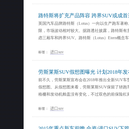
路特斯将扩充产品阵容 跨界SUV或成首
英国汽车品牌路特斯（Lotus）一向以生产跑车著
限，市场波动相对较大。据路透社披露，路特斯有
虑三厢车和跨界SUV。路特斯（Lotus）Etern概
进口suv
标签：
劳斯莱斯SUV假想图曝光 计划2018年发
前不久，劳斯莱斯宣布会在2018年推出全新SUV
假想图。从假想图来看，劳斯莱斯SUV保留了轿跑
格栅和发动机舱盖没有变化，不过双色的前保险杠
进口suv
标签：
2015年重点新车前瞻 合资/进口SUV下