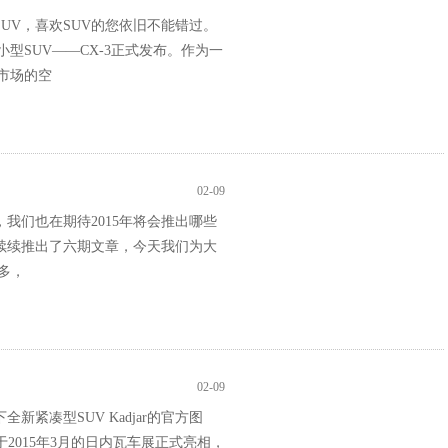
SUV，喜欢SUV的您依旧不能错过。
小型SUV——CX-3正式发布。作为一
V市场的空
篇
02-09
我们也在期待2015年将会推出哪些
陆续续推出了六期文章，今天我们为大
多，
02-09
紧凑型SUV Kadjar的官方图
2015年3月的日内瓦车展正式亮相，