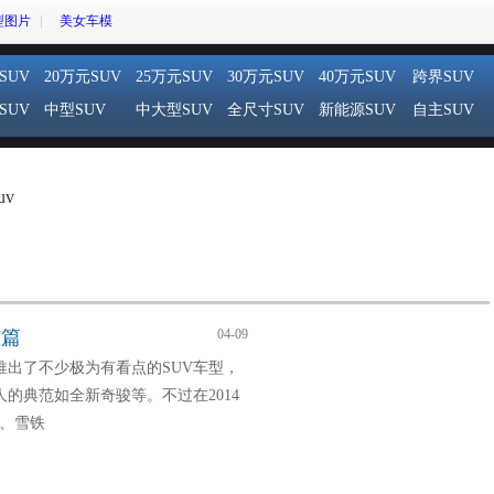
型图片
美女车模
SUV
20万元SUV
25万元SUV
30万元SUV
40万元SUV
跨界SUV
SUV
中型SUV
中大型SUV
全尺寸SUV
新能源SUV
自主SUV
uv
V篇
04-09
均推出了不少极为有看点的SUV车型，
的典范如全新奇骏等。不过在2014
V、雪铁