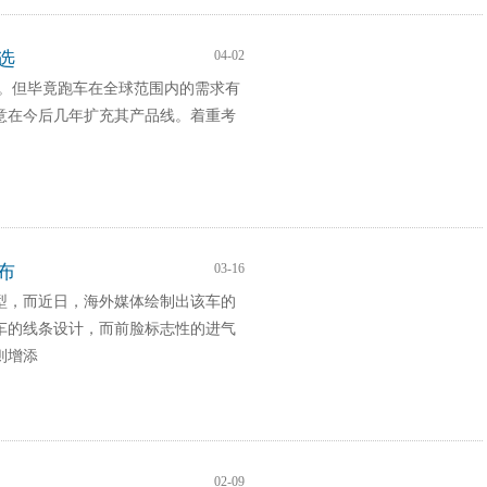
选
04-02
称。但毕竟跑车在全球范围内的需求有
意在今后几年扩充其产品线。着重考
念车
布
03-16
车型，而近日，海外媒体绘制出该车的
车的线条设计，而前脸标志性的进气
则增添
篇
02-09