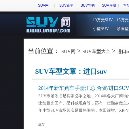
SUV网
SUV新车
SUV导购
SUV评测
车
10万元SUV
15万元
小型SUV
紧凑型
当前位置：
>
>
SUV网
SUV车型大全
进口s
SUV车型文章：进口suv
2014年新车购车手册汇总 合资/进口SU
SUV市场依旧是兵家必争之地，2014年各大厂商
比如极光国产、昂科威现身等，还有一些翻身做主人
年小型SUV市场其实是最热闹的，本田缤智、XR-
标签：