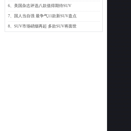
6、美国杂志评选八款值得期待SUV
7、国人当自强 最争气11款新SUV盘点
8、SUV市场硝烟再起 多款SUV将面世