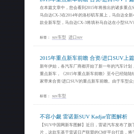
在本篇文章中，您会看到2015年将推出的诸多重点
马自达CX-3在2014年的洛杉矶车展上，马自达全新
款全新车型，马自达CX-3将填补马自达在小型SU
suv车型
进口suv
标签：
2015年重点新车前瞻 合资/进口SUV上
新年伊始，各汽车厂商都开始了新一年的汽车计划，
重点新车，《2015年重点新车前瞻》至今已经陆
家带来合资/进口SUV的重点新车前瞻。由于车型众
suv车型
标签：
不容小觑 雷诺新SUV Kadjar官图解析
【SUV中国网新车图解】近日，雷诺汽车发布了旗下全新
片，这款车基于雷诺日产联盟的CMF平台打造，将于