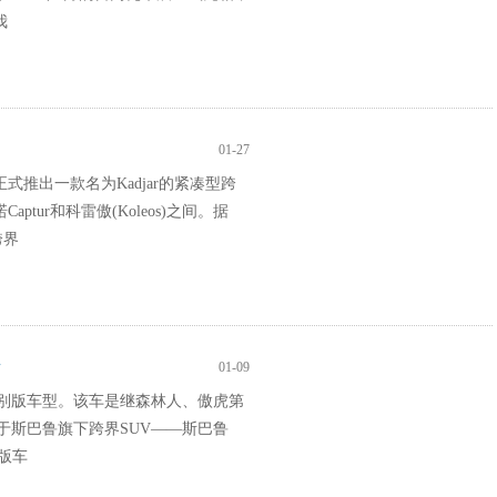
我
01-27
推出一款名为Kadjar的紧凑型跨
ur和科雷傲(Koleos)之间。据
跨界
市
01-09
ek特别版车型。该车是继森林人、傲虎第
版基于斯巴鲁旗下跨界SUV——斯巴鲁
别版车