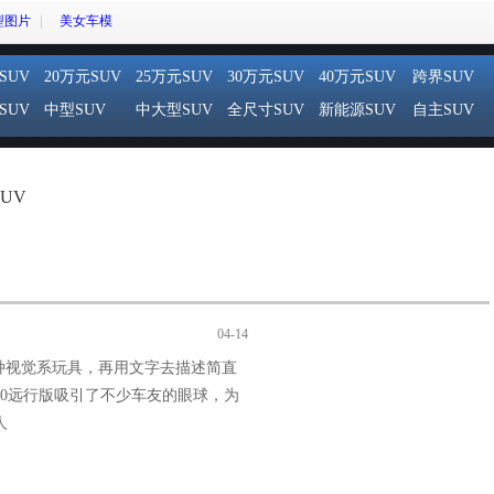
型图片
美女车模
SUV
20万元SUV
25万元SUV
30万元SUV
40万元SUV
跨界SUV
SUV
中型SUV
中大型SUV
全尺寸SUV
新能源SUV
自主SUV
UV
04-14
种视觉系玩具，再用文字去描述简直
40远行版吸引了不少车友的眼球，为
人