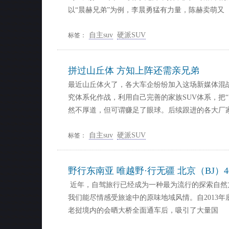
以“晨赫兄弟”为例，李晨勇猛有力量，陈赫卖萌又
自主suv
硬派SUV
标签：
拼过山丘体 方知上阵还需亲兄弟
最近山丘体火了，各大车企纷纷加入这场新媒体混战
究体系化作战，利用自己完善的家族SUV体系，把
然不厚道，但可谓赚足了眼球。后续跟进的各大厂
自主suv
硬派SUV
标签：
野行东南亚 唯越野·行无疆 北京（BJ）
近年，自驾旅行已经成为一种最为流行的探索自然
我们能尽情感受旅途中的原味地域风情。自2013
老挝境内的会晒大桥全面通车后，吸引了大量国