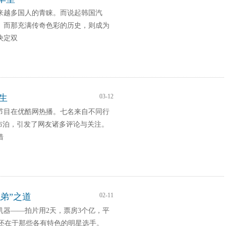
来越多国人的青睐。而说起韩国汽
。而那充满传奇色彩的历史，则成为
决定双
生
03-12
节目在优酷网热播。七名来自不同行
布泊，引发了网友诸多评论与关注。
借
兄弟”之道
02-11
器——拍片用2天，票房3个亿，平
的还在于那些各有特色的明星选手。