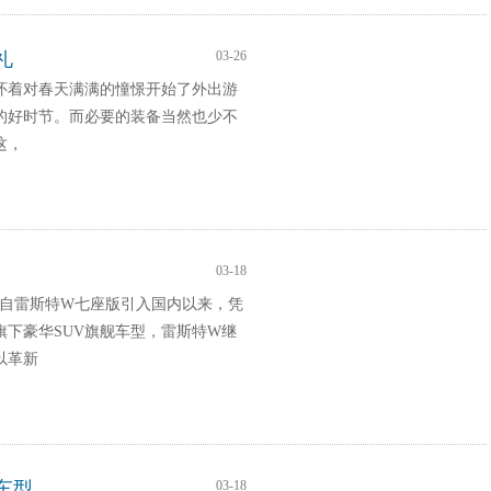
礼
03-26
怀着对春天满满的憧憬开始了外出游
的好时节。而必要的装备当然也少不
这，
03-18
。自雷斯特W七座版引入国内以来，凭
下豪华SUV旗舰车型，雷斯特W继
以革新
车型
03-18