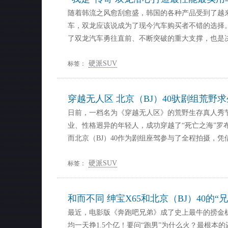
随着韩流之风愈刮愈盛，韩国的各种产品受到了越
车，双龙应该说成为了现今汽车购买者不错的选择
了双龙汽车勇往直前、不断突破的重大支撑，也是
硬派SUV
标签：
穿越无人区 北京（BJ）40驮剧组荒野求
日前，一档名为《穿越无人区》的荒野生存真人秀
业、性格迥异的年轻人，成功穿越了“死亡之海”罗
而北京（BJ）40作为剧组座驾参与了全程拍摄，凭
硬派SUV
标签：
和而不同 绅宝X65和北京（BJ）40的“
最近，电影版《奔跑吧兄弟》成了史上最牛的捞金机
均一天挣1.5个亿！要问“跑男”为什么火？最根本