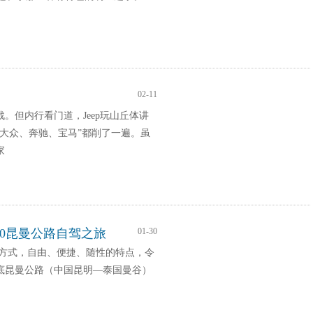
02-11
。但内行看门道，Jeep玩山丘体讲
“大众、奔驰、宝马”都削了一遍。虽
家
40昆曼公路自驾之旅
01-30
方式，自由、便捷、随性的特点，令
年底昆曼公路（中国昆明—泰国曼谷）