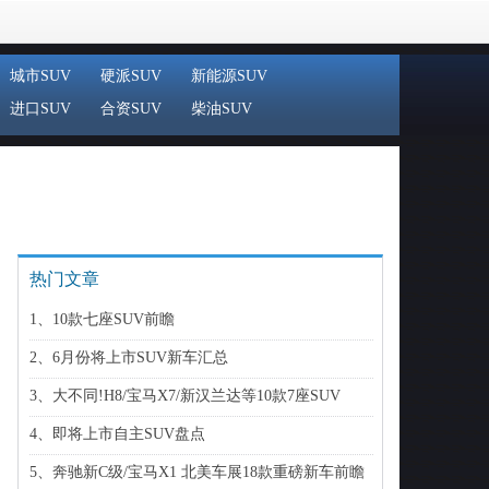
城市SUV
硬派SUV
新能源SUV
进口SUV
合资SUV
柴油SUV
热门文章
1、10款七座SUV前瞻
2、6月份将上市SUV新车汇总
3、大不同!H8/宝马X7/新汉兰达等10款7座SUV
4、即将上市自主SUV盘点
5、奔驰新C级/宝马X1 北美车展18款重磅新车前瞻