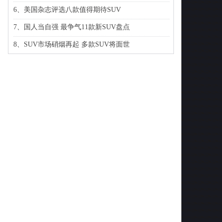
6、美国杂志评选八款值得期待SUV
7、国人当自强 最争气11款新SUV盘点
8、SUV市场硝烟再起 多款SUV将面世