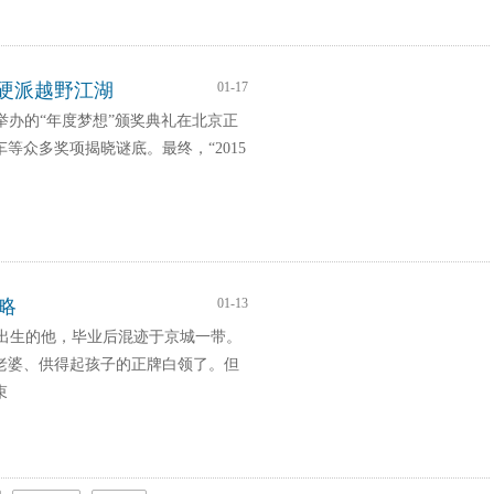
傲硬派越野江湖
01-17
族”举办的“年度梦想”颁奖典礼在北京正
等众多奖项揭晓谜底。最终，“2015
略
01-13
槛出生的他，毕业后混迹于京城一带。
老婆、供得起孩子的正牌白领了。但
束