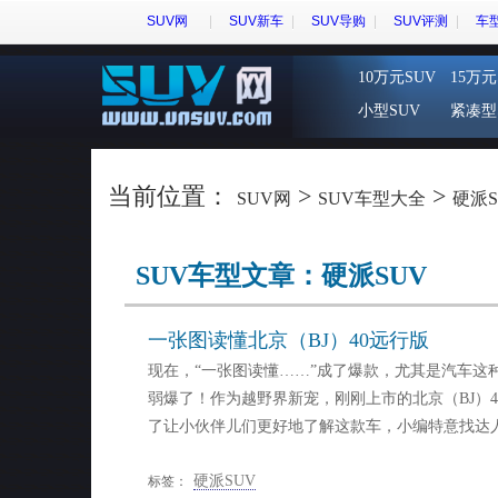
SUV网
SUV新车
SUV导购
SUV评测
车
10万元SUV
15万元
小型SUV
紧凑型
当前位置：
>
>
SUV网
SUV车型大全
硬派S
SUV车型文章：硬派SUV
一张图读懂北京（BJ）40远行版
现在，“一张图读懂……”成了爆款，尤其是汽车这
弱爆了！作为越野界新宠，刚刚上市的北京（BJ）
了让小伙伴儿们更好地了解这款车，小编特意找达
硬派SUV
标签：