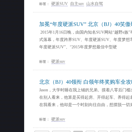
硬派SUV
自主suv
山水自驾
标签：
加冕“年度硬派SUV” 北京（BJ）40笑
2015年1月16日晚，由国内知名SUV网站“越野e
式落幕，年度跨界SUV、年度硬派SUV、年度梦想车
年度硬派SUV”、“2015年度梦想最佳中型硬
硬派suv
标签：
北京（BJ）40领衔 白领年终奖购车全攻
Jason，大学时睡在我上铺的兄弟。摸着八零后门
在别人看来，他算是买得起房、开得起车、养得起
在我看来，他却是一个时刻向往自由，想摆脱一切
硬派suv
标签：