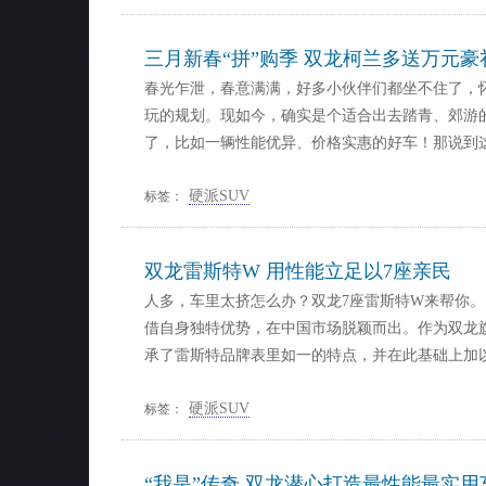
三月新春“拼”购季 双龙柯兰多送万元豪
春光乍泄，春意满满，好多小伙伴们都坐不住了，
玩的规划。现如今，确实是个适合出去踏青、郊游
了，比如一辆性能优异、价格实惠的好车！那说到
硬派SUV
标签：
双龙雷斯特W 用性能立足以7座亲民
人多，车里太挤怎么办？双龙7座雷斯特W来帮你
借自身独特优势，在中国市场脱颖而出。作为双龙旗
承了雷斯特品牌表里如一的特点，并在此基础上加
硬派SUV
标签：
“我是”传奇 双龙潜心打造最性能最实用