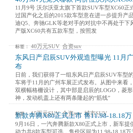
11月9号 沃尔沃亚太旗下首款SUV车型XC60
过国产化之后的2015款车型意在进一步提升产
迪Q5、奔驰GLK等老对手的对抗中不再处于下
产版XC60共有五款车型，按照发
40万元SUV
合资suv
标签：
东风日产启辰SUV外观造型曝光 11月
布
日前，我们获得了一组东风日产启辰SUV车型
车将于11月的广州车展正式发布。从图中来看，
双横幅格栅设计，其中部是启辰的LOGO，菱
神，发动机盖上还有两条隆起的“筋线”
15万元SUV
合资suv
城市SUV
标签：
新款奔腾X80正式上市 售11.98-18.18万
9月16日，一汽奔腾新款X80正式上市，新车提供2
动力共8款车型可选，售价区间为11.98-18.18