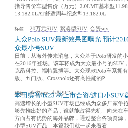
指导售价车型售价（万元）2.0LMT基本型11.98
13.182.0LAT舒适周年纪念型13.182.0L
20万元SUV
紧凑型SUV
合资suv
标签：
大众Polo SUV最新效果图曝光 预计20
众最小号SUV
日前，从海外传来消息，大众基于Polo研发的小
在2016年登场。该车将成为大众最小号的SUV
克昂科拉、福特翼搏等。大众现款Polo车系拥
版、五门版、Crosspolo还有高性能的P
合资suv
小型SUV
标签：
本田缤智/ix25 将上市合资/进口小SUV
高速增长的小型SUV市场已经成为众多厂家争
够先推出好的产品，谁就能占得先机。向来在
方面占有优势的海外品牌，通过整合各项资源
小型SUV产品。本篇我们就一起来看看