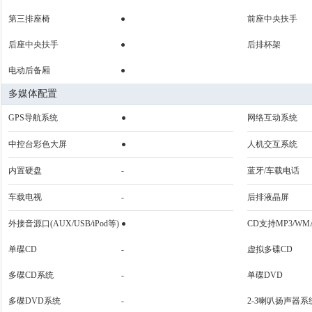
第三排座椅
●
前座中央扶手
后座中央扶手
●
后排杯架
电动后备厢
●
多媒体配置
GPS导航系统
●
网络互动系统
中控台彩色大屏
●
人机交互系统
内置硬盘
-
蓝牙/车载电话
车载电视
-
后排液晶屏
外接音源口(AUX/USB/iPod等)
●
CD支持MP3/WM
单碟CD
-
虚拟多碟CD
多碟CD系统
-
单碟DVD
多碟DVD系统
-
2-3喇叭扬声器系