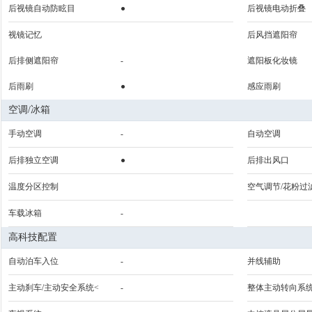
后视镜自动防眩目
●
后视镜电动折叠
视镜记忆
后风挡遮阳帘
后排侧遮阳帘
-
遮阳板化妆镜
后雨刷
●
感应雨刷
空调/冰箱
手动空调
-
自动空调
后排独立空调
●
后排出风口
温度分区控制
空气调节/花粉过
车载冰箱
-
高科技配置
自动泊车入位
-
并线辅助
主动刹车/主动安全系统<
-
整体主动转向系