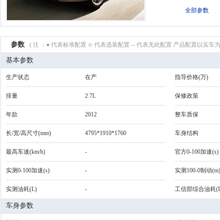
全部参数
参数
( 注 ：● 代表标准配置 ⊙ 代表选装配置 -- 代表无此配置 产品配置以实车为
基本参数
生产状态
在产
指导价格(万)
排量
2.7L
保修政策
年款
2012
整车质保
长/宽/高尺寸(mm)
4795*1910*1760
车身结构
最高车速(km/h)
-
官方0-100加速(s)
实测0-100加速(s)
-
实测100-0制动(m
实测油耗(L)
-
工信部综合油耗(L
车身参数