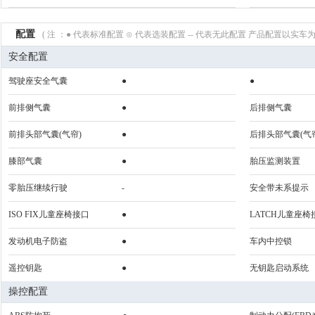
配置
( 注 ：● 代表标准配置 ⊙ 代表选装配置 -- 代表无此配置 产品配置以实车为
安全配置
驾驶座安全气囊
●
●
前排侧气囊
●
后排侧气囊
前排头部气囊(气帘)
●
后排头部气囊(气
膝部气囊
●
胎压监测装置
零胎压继续行驶
-
安全带未系提示
ISO FIX儿童座椅接口
●
LATCH儿童座椅
发动机电子防盗
●
车内中控锁
遥控钥匙
●
无钥匙启动系统
操控配置