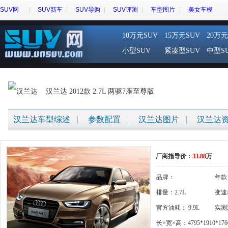
SUV网
SUV新车
SUV导购
SUV评测
车型图片
美女车模
10万元SUV
15万元SUV
20万元
小型SUV
紧凑型SUV
中型S
汉兰达 2012款 2.7L 两驱7座至尊版
汉兰达车型综述
参数配置
汉兰达图片
汉兰达
厂商指导价：
33.88
万
品牌：
年款
{gigi:brandname}
排量：2.7L
变速
官方油耗： 9.9L
体
实测
长×宽×高：4795*1910*176