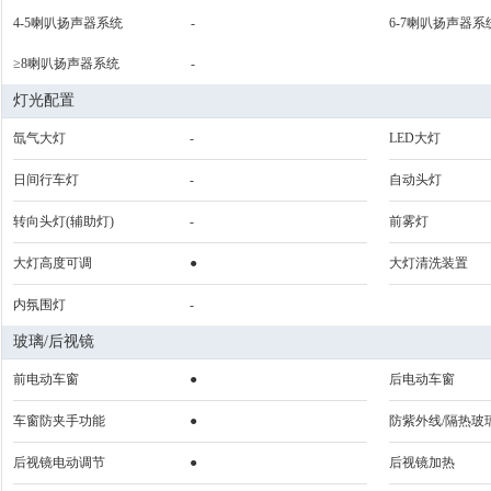
4-5喇叭扬声器系统
-
6-7喇叭扬声器系
≥8喇叭扬声器系统
-
灯光配置
氙气大灯
-
LED大灯
日间行车灯
-
自动头灯
转向头灯(辅助灯)
-
前雾灯
大灯高度可调
●
大灯清洗装置
内氛围灯
-
玻璃/后视镜
前电动车窗
●
后电动车窗
车窗防夹手功能
●
防紫外线/隔热玻
后视镜电动调节
●
后视镜加热