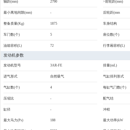
轴距(mm)
2790
>前轮距(mm)
最小离地间隙(mm)
-
后轮距(mm
整备质量(Kg)
1875
车身结构
车门数(个)
5
座位数(个)
油箱容积(L)
72
行李厢容积(L)
发动机参数
发动机型号
3AR-FE
排量(mL)
进气形式
自然吸气
气缸排列形式
气缸数(个)
4
每缸气门数(个)
压缩比
-
配气结
缸径
-
冲程
最大马力(Ps)
188
最大功率(kW