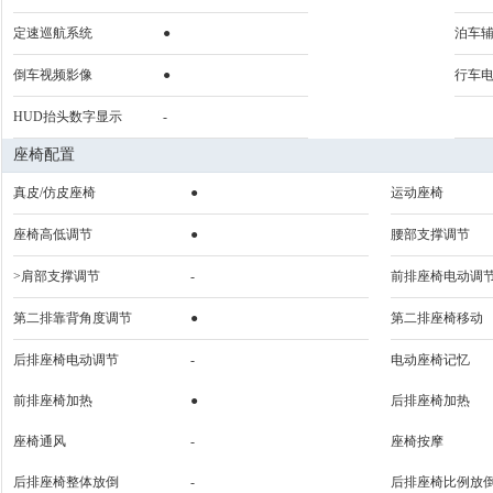
定速巡航系统
●
泊车
倒车视频影像
●
行车
HUD抬头数字显示
-
座椅配置
真皮/仿皮座椅
●
运动座椅
座椅高低调节
●
腰部支撑调节
>肩部支撑调节
-
前排座椅电动调
第二排靠背角度调节
●
第二排座椅移动
后排座椅电动调节
-
电动座椅记忆
前排座椅加热
●
后排座椅加热
座椅通风
-
座椅按摩
后排座椅整体放倒
-
后排座椅比例放