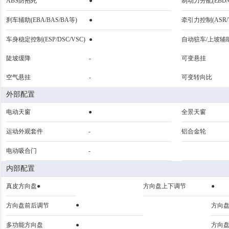
ABS防抱死
●
制动力分配(EBD/
刹车辅助(EBA/BAS/BA等)
●
牵引力控制(ASR/T
车身稳定控制(ESP/DSC/VSC)
●
自动驻车/上坡辅
陡坡缓降
-
可变悬挂
空气悬挂
-
可变转向比
外部配置
电动天窗
●
全景天窗
运动外观套件
-
铝合金轮
电动吸合门
-
内部配置
真皮方向盘●
方向盘上下调节
●
●
方向盘前后调节
方向
多功能方向盘
●
方向