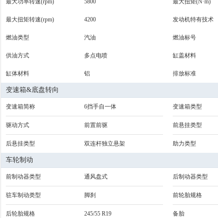
最大功率转速(rpm)
5800
最大扭矩(N·m)
最大扭矩转速(rpm)
4200
发动机特有技术
燃油类型
汽油
燃油标号
供油方式
多点电喷
缸盖材料
缸体材料
铝
排放标准
变速箱&底盘转向
变速箱简称
6挡手自一体
变速箱类型
驱动方式
前置前驱
前悬挂类型
后悬挂类型
双连杆独立悬架
助力类型
车轮制动
前制动器类型
通风盘式
后制动器类型
驻车制动类型
脚刹
前轮胎规格
后轮胎规格
245/55 R19
备胎