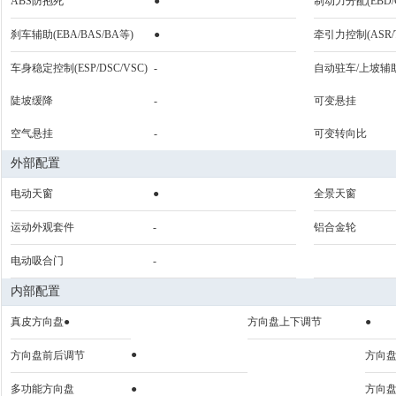
ABS防抱死
●
制动力分配(EBD/
刹车辅助(EBA/BAS/BA等)
●
牵引力控制(ASR/T
车身稳定控制(ESP/DSC/VSC)
-
自动驻车/上坡辅
陡坡缓降
-
可变悬挂
空气悬挂
-
可变转向比
外部配置
电动天窗
●
全景天窗
运动外观套件
-
铝合金轮
电动吸合门
-
内部配置
真皮方向盘●
方向盘上下调节
●
●
方向盘前后调节
方向
多功能方向盘
●
方向