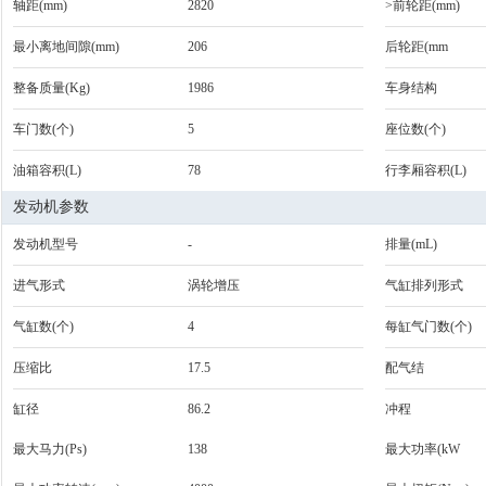
轴距(mm)
2820
>前轮距(mm)
最小离地间隙(mm)
206
后轮距(mm
整备质量(Kg)
1986
车身结构
车门数(个)
5
座位数(个)
油箱容积(L)
78
行李厢容积(L)
发动机参数
发动机型号
-
排量(mL)
进气形式
涡轮增压
气缸排列形式
气缸数(个)
4
每缸气门数(个)
压缩比
17.5
配气结
缸径
86.2
冲程
最大马力(Ps)
138
最大功率(kW