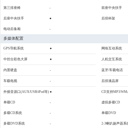
第三排座椅
-
前座中央扶手
后座中央扶手
●
后排杯架
电动后备厢
-
多媒体配置
GPS导航系统
●
网络互动系统
中控台彩色大屏
●
人机交互系统
内置硬盘
-
蓝牙/车载电话
车载电视
-
后排液晶屏
外接音源口(AUX/USB/iPod等)
●
CD支持MP3/WM
单碟CD
-
虚拟多碟CD
多碟CD系统
-
单碟DVD
多碟DVD系统
-
2-3喇叭扬声器系