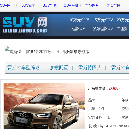
SUV网
SUV新车
SUV导购
SUV评测
车型图片
美女车模
10万元SUV
15万元SUV
20万元
小型SUV
紧凑型SUV
中型S
雷斯特 2011款 2.0T 四驱豪华导航版
雷斯特车型综述
参数配置
雷斯特图片
雷斯特
厂商指导价：
27.68
万
品牌：
年款
{gigi:brandname}
排量：2.0L
变速
官方油耗： -L
实测
长×宽×高：4720*1870*183