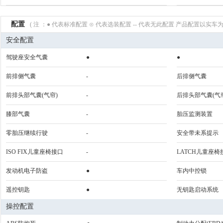
配置
( 注 ：● 代表标准配置 ⊙ 代表选装配置 -- 代表无此配置 产品配置以实车为
安全配置
驾驶座安全气囊
●
●
前排侧气囊
-
后排侧气囊
前排头部气囊(气帘)
-
后排头部气囊(气
膝部气囊
-
胎压监测装置
零胎压继续行驶
-
安全带未系提示
ISO FIX儿童座椅接口
-
LATCH儿童座椅
发动机电子防盗
●
车内中控锁
遥控钥匙
●
无钥匙启动系统
操控配置