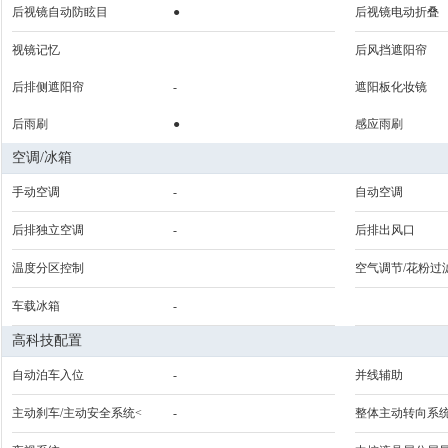
后视镜自动防眩目
●
后视镜电动折叠
视镜记忆
后风挡遮阳帘
后排侧遮阳帘
-
遮阳板化妆镜
后雨刷
●
感应雨刷
空调/冰箱
手动空调
-
自动空调
后排独立空调
-
后排出风口
温度分区控制
空气调节/花粉过
车载冰箱
-
高科技配置
自动泊车入位
-
并线辅助
主动刹车/主动安全系统<
-
整体主动转向系