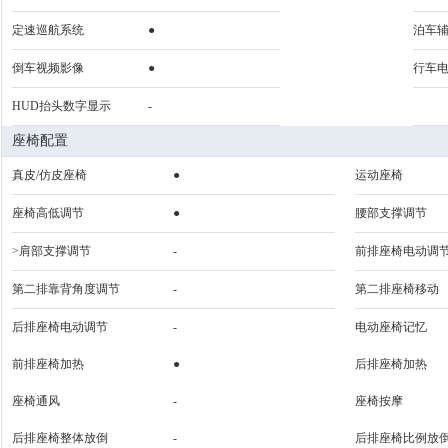
定速巡航系统
●
泊车
倒车视频影像
●
行车
HUD抬头数字显示
-
座椅配置
真皮/仿皮座椅
●
运动座椅
座椅高低调节
●
腰部支撑调节
>肩部支撑调节
-
前排座椅电动调
第二排靠背角度调节
-
第二排座椅移动
后排座椅电动调节
-
电动座椅记忆
前排座椅加热
●
后排座椅加热
座椅通风
-
座椅按摩
后排座椅整体放倒
-
后排座椅比例放