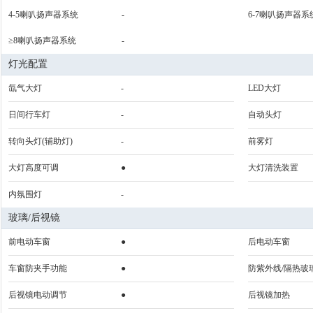
4-5喇叭扬声器系统
-
6-7喇叭扬声器系
≥8喇叭扬声器系统
-
灯光配置
氙气大灯
-
LED大灯
日间行车灯
-
自动头灯
转向头灯(辅助灯)
-
前雾灯
大灯高度可调
●
大灯清洗装置
内氛围灯
-
玻璃/后视镜
前电动车窗
●
后电动车窗
车窗防夹手功能
●
防紫外线/隔热玻
后视镜电动调节
●
后视镜加热