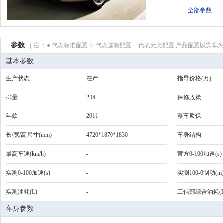
全部参数
参数
( 注 ：● 代表标准配置 ⊙ 代表选装配置 -- 代表无此配置 产品配置以实车为
基本参数
生产状态
在产
指导价格(万)
排量
2.0L
保修政策
年款
2011
整车质保
长/宽/高尺寸(mm)
4720*1870*1830
车身结构
最高车速(km/h)
-
官方0-100加速(s)
实测0-100加速(s)
-
实测100-0制动(m
实测油耗(L)
-
工信部综合油耗(L
车身参数