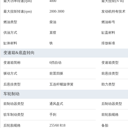
最大功率转速(rpm)
4000
最大扭矩(N·m)
最大扭矩转速(rpm)
2000-3000
发动机特有技术
燃油类型
柴油
燃油标号
供油方式
直喷
缸盖材料
缸体材料
铁
排放标准
变速箱&底盘转向
变速箱简称
6挡自动
变速箱类型
驱动方式
前置四驱
前悬挂类型
后悬挂类型
五连杆螺旋弹簧
助力类型
车轮制动
前制动器类型
通风盘式
后制动器类型
驻车制动类型
手刹
前轮胎规格
后轮胎规格
255/60 R18
备胎