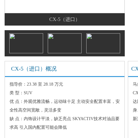
CX-5（进口）
CX-5（进口）概况
CX
指导价：23.38 至 28.18 万元
马
类 型：SUV
C
优 点：外观优雅流畅，运动味十足 主动安全配置丰富，安
达
全性高空间宽敞，灵活多变
身
缺 点：内饰设计平淡，缺乏亮点 SKYACTIV技术对油品要
新
求高 引入国内配置可能会降低