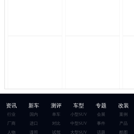
资讯
新车
测评
车型
专题
改装
行业
国内
单车
小型SUV
会展
案例
厂商
进口
对比
中型SUV
事件
产品
人物
谍照
试驾
大型SUV
话题
酷图