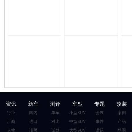
资讯
新车
测评
车型
专题
改装
行业
国内
单车
小型SUV
会展
案例
厂商
进口
对比
中型SUV
事件
产品
人物
谍照
试驾
大型SUV
话题
酷图