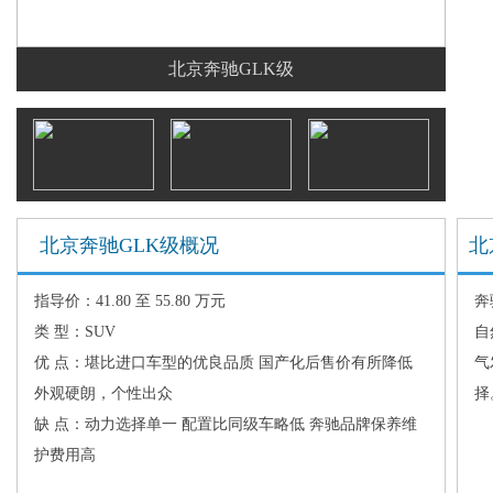
北京奔驰GLK级
北京奔驰GLK级概况
北
指导价：41.80 至 55.80 万元
奔
类 型：SUV
自
优 点：堪比进口车型的优良品质 国产化后售价有所降低
气
外观硬朗，个性出众
择
缺 点：动力选择单一 配置比同级车略低 奔驰品牌保养维
护费用高