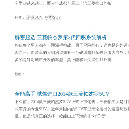
车型却越来越少。而去年成都车展上广汽三菱推出的帕
硬派SUV
中型SUV
标签：
解密超选 三菱帕杰罗第2代四驱系统解析
相信每个男人都有一颗渴望挑战、勇于冒险的心，这也是户外运
因之一。而爱车的人则渴望拥有一台硬派越野车去征服大自然，但
多的是针对城市开发的车型，真正能够经受得住野外挑
标签：
全能高手 试驾进口2014款三菱帕杰罗SUV
不久前，2014款三菱帕杰罗SUV正式上市销售，三菱帕杰罗是
式车身的专业SUV。近年来国内的SUV车型无论推出的速度与
乱，但是想真正的选择一款能山上下海的非“样子货”，