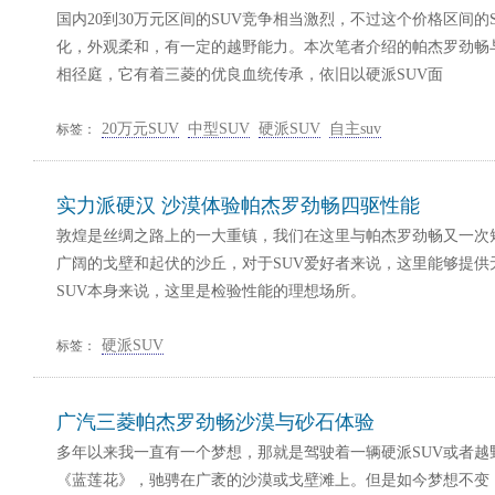
国内20到30万元区间的SUV竞争相当激烈，不过这个价格区间的
化，外观柔和，有一定的越野能力。本次笔者介绍的帕杰罗劲畅
相径庭，它有着三菱的优良血统传承，依旧以硬派SUV面
20万元SUV
中型SUV
硬派SUV
自主suv
标签：
实力派硬汉 沙漠体验帕杰罗劲畅四驱性能
敦煌是丝绸之路上的一大重镇，我们在这里与帕杰罗劲畅又一次
广阔的戈壁和起伏的沙丘，对于SUV爱好者来说，这里能够提供
SUV本身来说，这里是检验性能的理想场所。
硬派SUV
标签：
广汽三菱帕杰罗劲畅沙漠与砂石体验
多年以来我一直有一个梦想，那就是驾驶着一辆硬派SUV或者越
《蓝莲花》，驰骋在广袤的沙漠或戈壁滩上。但是如今梦想不变