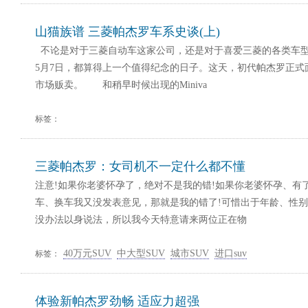
山猫族谱 三菱帕杰罗车系史谈(上)
不论是对于三菱自动车这家公司，还是对于喜爱三菱的各类车型的
5月7日，都算得上一个值得纪念的日子。这天，初代帕杰罗正式
市场贩卖。 和稍早时候出现的Miniva
标签：
三菱帕杰罗：女司机不一定什么都不懂
注意!如果你老婆怀孕了，绝对不是我的错!如果你老婆怀孕、有
车、换车我又没发表意见，那就是我的错了!可惜出于年龄、性别
没办法以身说法，所以我今天特意请来两位正在物
40万元SUV
中大型SUV
城市SUV
进口suv
标签：
体验新帕杰罗劲畅 适应力超强