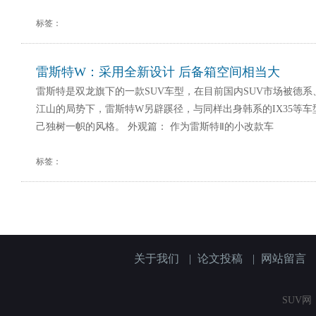
标签：
雷斯特W：采用全新设计 后备箱空间相当大
雷斯特是双龙旗下的一款SUV车型，在目前国内SUV市场被德系
江山的局势下，雷斯特W另辟蹊径，与同样出身韩系的IX35等
己独树一帜的风格。 外观篇： 作为雷斯特Ⅱ的小改款车
标签：
关于我们
|
论文投稿
|
网站留言
SUV网（