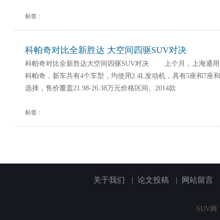
标签：
科帕奇对比全新胜达 大空间四驱SUV对决
科帕奇对比全新胜达大空间四驱SUV对决 上个月，上海通用雪
科帕奇，新车共有4个车型，均使用2.4L发动机，具有5座和7
选择，售价覆盖21.98-26.38万元价格区间。2014款
标签：
关于我们
|
论文投稿
|
网站留言
SUV网（