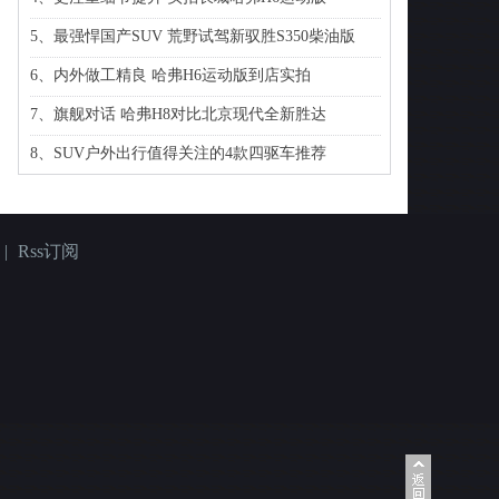
5、最强悍国产SUV 荒野试驾新驭胜S350柴油版
6、内外做工精良 哈弗H6运动版到店实拍
7、旗舰对话 哈弗H8对比北京现代全新胜达
8、SUV户外出行值得关注的4款四驱车推荐
|
Rss订阅