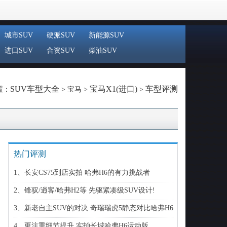
城市SUV
硬派SUV
新能源SUV
进口SUV
合资SUV
柴油SUV
SUV车型大全
宝马X1(进口)
车型评测
置：
> 宝马 >
>
热门评测
1、长安CS75到店实拍 哈弗H6的有力挑战者
2、锋驭/逍客/哈弗H2等 先驱紧凑级SUV设计!
3、新老自主SUV的对决 奇瑞瑞虎5静态对比哈弗H6
4、更注重细节提升 实拍长城哈弗H6运动版