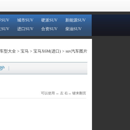
SUV
城市SUV
硬派SUV
新能源SUV
SUV
进口SUV
合资SUV
柴油SUV
车型大全 >
宝马
>
宝马X6M(进口)
> suv汽车图片
护
可以使用 ← 左 右→ 键来翻页