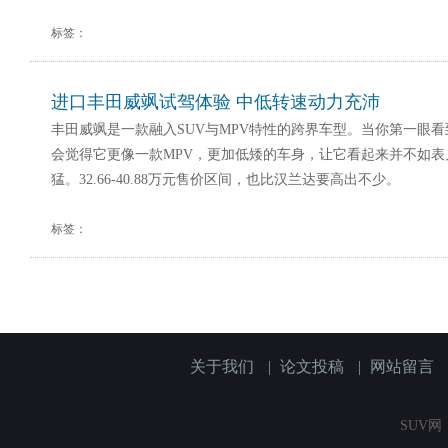
标签：
进口丰田威飒试驾体验 中低转速动力充沛
丰田威飒是一款融入SUV与MPV特性的跨界车型。当你第一眼
会觉得它更像一款MPV，更加低矮的车身，让它看起来并不如
猛。32.66-40.88万元售价区间，也比汉兰达要高出不少。
标签：
关于我们
|
论文投稿
|
网站留言
SUV网（