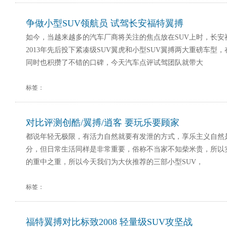
争做小型SUV领航员 试驾长安福特翼搏
如今，当越来越多的汽车厂商将关注的焦点放在SUV上时，长安
2013年先后投下紧凑级SUV翼虎和小型SUV翼搏两大重磅车型
同时也积攒了不错的口碑，今天汽车点评试驾团队就带大
标签：
对比评测创酷/翼搏/逍客 要玩乐要顾家
都说年轻无极限，有活力自然就要有发泄的方式，享乐主义自然
分，但日常生活同样是非常重要，俗称不当家不知柴米贵，所以
的重中之重，所以今天我们为大伙推荐的三部小型SUV，
标签：
福特翼搏对比标致2008 轻量级SUV攻坚战