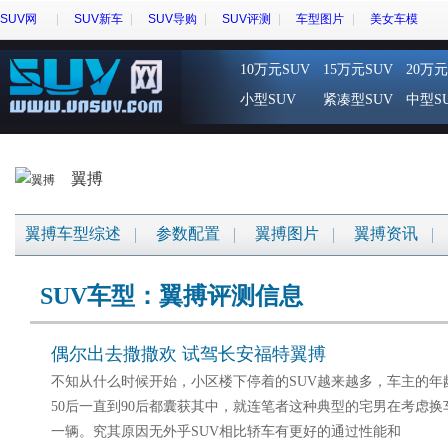
SUV网
SUV新车
SUV导购
SUV评测
车型图片
美女车模
10万元SUV
15万元SUV
20万元
小型SUV
紧凑型SUV
中型S
翼搏
翼搏车型综述
参数配置
翼搏图片
翼搏资讯
SUV车型：翼搏评测信息
偶尔出去撒撒欢 试驾长安福特翼搏
不知从什么时候开始，小区楼下停着的SUV越来越多，车主的年
50后一直到90后都囊获其中，就连笔者这种典型的宅男在考虑
一辆。究其原因无外乎SUV相比轿车有更好的通过性能和