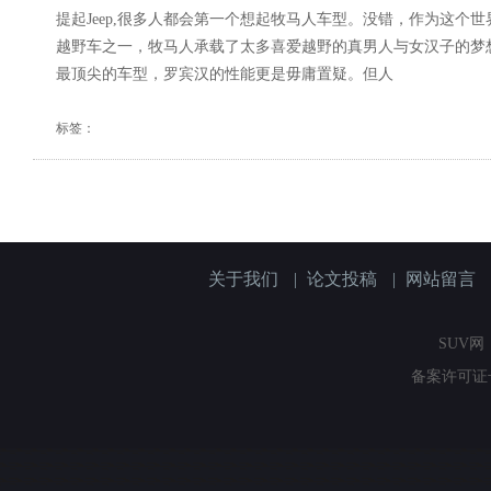
提起Jeep,很多人都会第一个想起牧马人车型。没错，作为这个
越野车之一，牧马人承载了太多喜爱越野的真男人与女汉子的梦
最顶尖的车型，罗宾汉的性能更是毋庸置疑。但人
标签：
关于我们
|
论文投稿
|
网站留言
SUV网（
备案许可证号：