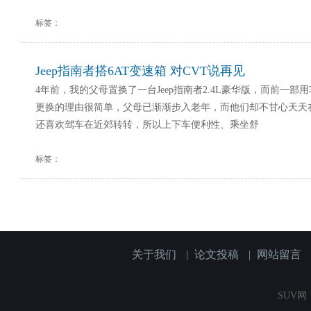
标签：
Jeep指南者搭6AT变速箱 对CVT说再见
4年前，我的父母置换了一台Jeep指南者2.4L豪华版，而前一部用
更换的理由很简单，父母已渐渐步入老年，而他们却不甘心天天
还喜欢驾车在近郊转转，所以上下车便利性、乘坐舒
标签：
关于我们
|
论文投稿
|
网站留言
SUV网（