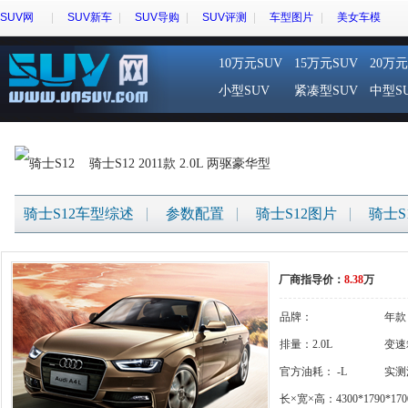
SUV网
SUV新车
SUV导购
SUV评测
车型图片
美女车模
10万元SUV
15万元SUV
20万元
小型SUV
紧凑型SUV
中型S
骑士S12 2011款 2.0L 两驱豪华型
骑士S12车型综述
参数配置
骑士S12图片
骑士S
厂商指导价：
8.38
万
品牌：
年款
{gigi:brandname}
排量：2.0L
变速
官方油耗： -L
实测
长×宽×高：4300*1790*170