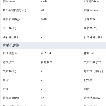
轴距(mm)
2576
>前轮距(mm)
最小离地间隙(mm)
200
后轮距(mm
整备质量(Kg)
1610
车身结构
车门数(个)
5
座位数(个)
油箱容积(L)
-
行李厢容积(L)
发动机参数
发动机型号
4G20D4
排量(mL)
进气形式
自然吸气
气缸排列形式
气缸数(个)
4
每缸气门数(个)
压缩比
-
配气结
缸径
-
冲程
最大马力(Ps)
122
最大功率(kW