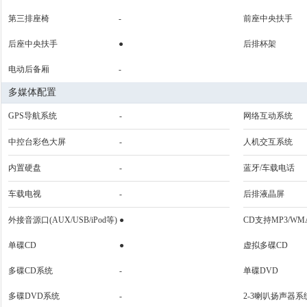
第三排座椅
-
前座中央扶手
后座中央扶手
●
后排杯架
电动后备厢
-
多媒体配置
GPS导航系统
-
网络互动系统
中控台彩色大屏
-
人机交互系统
内置硬盘
-
蓝牙/车载电话
车载电视
-
后排液晶屏
外接音源口(AUX/USB/iPod等)
●
CD支持MP3/WM
单碟CD
●
虚拟多碟CD
多碟CD系统
-
单碟DVD
多碟DVD系统
-
2-3喇叭扬声器系