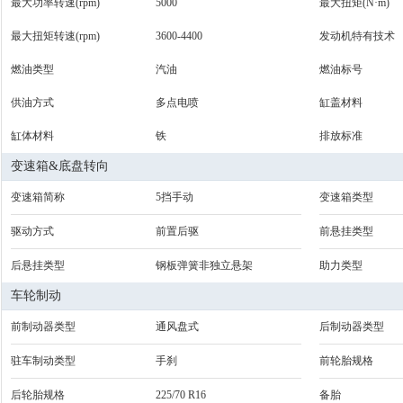
最大功率转速(rpm)
5000
最大扭矩(N·m)
最大扭矩转速(rpm)
3600-4400
发动机特有技术
燃油类型
汽油
燃油标号
供油方式
多点电喷
缸盖材料
缸体材料
铁
排放标准
变速箱&底盘转向
变速箱简称
5挡手动
变速箱类型
驱动方式
前置后驱
前悬挂类型
后悬挂类型
钢板弹簧非独立悬架
助力类型
车轮制动
前制动器类型
通风盘式
后制动器类型
驻车制动类型
手刹
前轮胎规格
后轮胎规格
225/70 R16
备胎