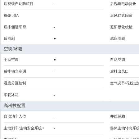
后视镜自动防眩目
-
后视镜电动折叠
视镜记忆
后风挡遮阳帘
后排侧遮阳帘
-
遮阳板化妆镜
后雨刷
●
感应雨刷
空调/冰箱
手动空调
●
自动空调
后排独立空调
-
后排出风口
温度分区控制
空气调节/花粉过
车载冰箱
-
高科技配置
自动泊车入位
-
并线辅助
主动刹车/主动安全系统<
-
整体主动转向系