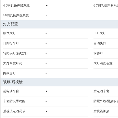
4-5喇叭扬声器系统
●
6-7喇叭扬声器系
≥8喇叭扬声器系统
-
灯光配置
氙气大灯
-
LED大灯
日间行车灯
-
自动头灯
转向头灯(辅助灯)
-
前雾灯
大灯高度可调
-
大灯清洗装置
内氛围灯
-
玻璃/后视镜
前电动车窗
●
后电动车窗
车窗防夹手功能
-
防紫外线/隔热玻
后视镜电动调节
●
后视镜加热