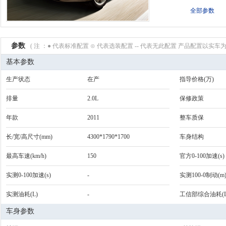
全部参数
参数
( 注 ：● 代表标准配置 ⊙ 代表选装配置 -- 代表无此配置 产品配置以实车为
基本参数
生产状态
在产
指导价格(万)
排量
2.0L
保修政策
年款
2011
整车质保
长/宽/高尺寸(mm)
4300*1790*1700
车身结构
最高车速(km/h)
150
官方0-100加速(s)
实测0-100加速(s)
-
实测100-0制动(m
实测油耗(L)
-
工信部综合油耗(L
车身参数