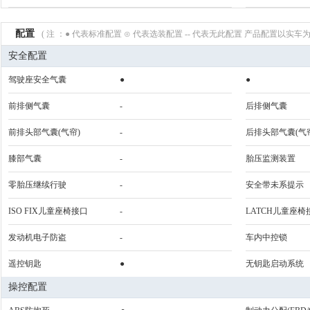
配置
( 注 ：● 代表标准配置 ⊙ 代表选装配置 -- 代表无此配置 产品配置以实车为
安全配置
驾驶座安全气囊
●
●
前排侧气囊
-
后排侧气囊
前排头部气囊(气帘)
-
后排头部气囊(气
膝部气囊
-
胎压监测装置
零胎压继续行驶
-
安全带未系提示
ISO FIX儿童座椅接口
-
LATCH儿童座椅
发动机电子防盗
-
车内中控锁
遥控钥匙
●
无钥匙启动系统
操控配置