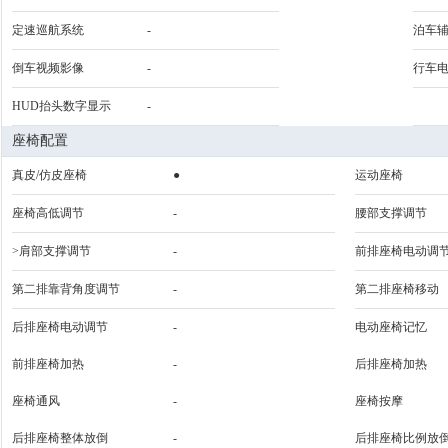
定速巡航系统
-
泊车
倒车视频影像
-
行车
HUD抬头数字显示
-
座椅配置
真皮/仿皮座椅
●
运动座椅
座椅高低调节
-
腰部支撑调节
>肩部支撑调节
-
前排座椅电动调
第二排靠背角度调节
-
第二排座椅移动
后排座椅电动调节
-
电动座椅记忆
前排座椅加热
-
后排座椅加热
座椅通风
-
座椅按摩
后排座椅整体放倒
-
后排座椅比例放