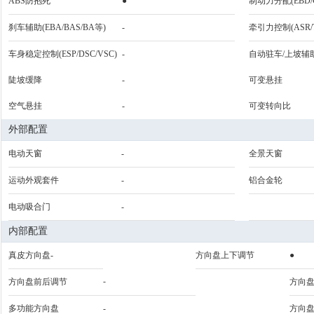
ABS防抱死
●
制动力分配(EBD/
刹车辅助(EBA/BAS/BA等)
-
牵引力控制(ASR/T
车身稳定控制(ESP/DSC/VSC)
-
自动驻车/上坡辅
陡坡缓降
-
可变悬挂
空气悬挂
-
可变转向比
外部配置
电动天窗
-
全景天窗
运动外观套件
-
铝合金轮
电动吸合门
-
内部配置
真皮方向盘-
方向盘上下调节
●
-
方向盘前后调节
方向
多功能方向盘
-
方向