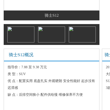
骑士S12
骑士S12概况
骑士
指导价：7.88 至 9.38 万元
2
类 型：SUV
大
优 点：配置实用 底盘扎实 外观硬朗 安全性能好 起步没有
S
迟滞感
3
缺 点：后排空间狭小 配件供给慢 维修保养不方便