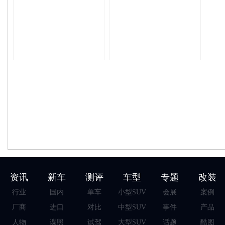
资讯
新车
测评
车型
专题
改装
行业
国内
单车
小型SUV
会展
案例
厂商
进口
对比
中型SUV
事件
产品
人物
谍照
试驾
大型SUV
话题
酷图