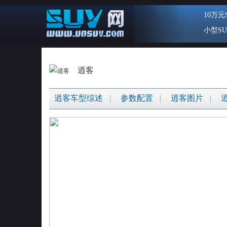
10万元
小型SU
逍客
逍客车型综述
参数配置
逍客图片