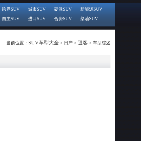
跨界SUV
城市SUV
硬派SUV
新能源SUV
自主SUV
进口SUV
合资SUV
柴油SUV
SUV车型大全
逍客
当前位置：
> 日产 >
> 车型综述