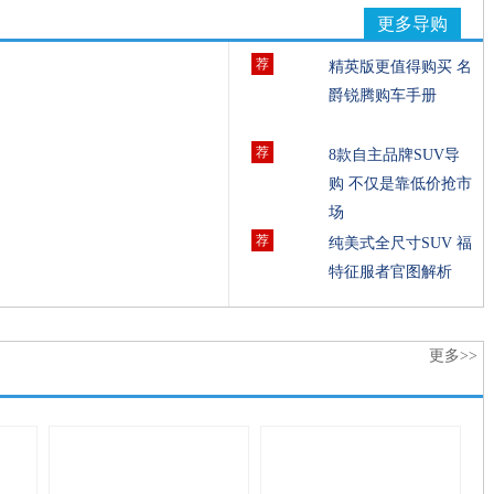
更多导购
荐
精英版更值得购买 名
爵锐腾购车手册
荐
8款自主品牌SUV导
购 不仅是靠低价抢市
场
荐
纯美式全尺寸SUV 福
特征服者官图解析
更多>>