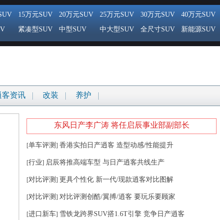
SUV
15万元SUV
20万元SUV
25万元SUV
30万元SUV
40万元SUV
V
紧凑型SUV
中型SUV
中大型SUV
全尺寸SUV
新能源SUV
逍客资讯
改装
养护
东风日产李广涛 将任启辰事业部副部长
单车评测
香港实拍日产逍客 造型动感/性能提升
[
]
行业
启辰将推高端车型 与日产逍客共线生产
[
]
对比评测
更具个性化 新一代/现款逍客对比图解
[
]
对比评测
对比评测创酷/翼搏/逍客 要玩乐要顾家
[
]
进口新车
雪铁龙跨界SUV搭1.6T引擎 竞争日产逍客
[
]