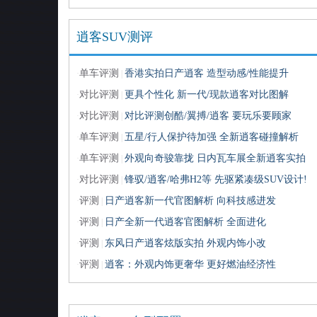
逍客SUV测评
单车评测
香港实拍日产逍客 造型动感/性能提升
·
|
对比评测
更具个性化 新一代/现款逍客对比图解
·
|
对比评测
对比评测创酷/翼搏/逍客 要玩乐要顾家
·
|
单车评测
五星/行人保护待加强 全新逍客碰撞解析
·
|
单车评测
外观向奇骏靠拢 日内瓦车展全新逍客实拍
·
|
对比评测
锋驭/逍客/哈弗H2等 先驱紧凑级SUV设计!
·
|
评测
日产逍客新一代官图解析 向科技感进发
·
|
评测
日产全新一代逍客官图解析 全面进化
·
|
评测
东风日产逍客炫版实拍 外观内饰小改
·
|
评测
逍客：外观内饰更奢华 更好燃油经济性
·
|