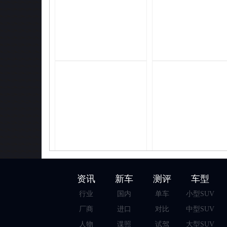
资讯
新车
测评
车型
行业
国内
单车
小型SUV
厂商
进口
对比
中型SUV
人物
谍照
试驾
大型SUV