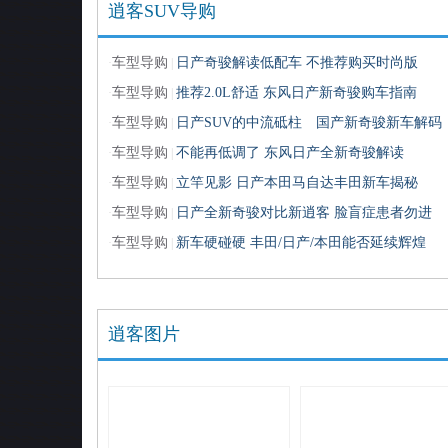
逍客SUV导购
车型导购
日产奇骏解读低配车 不推荐购买时尚版
·
|
车型导购
推荐2.0L舒适 东风日产新奇骏购车指南
·
|
车型导购
日产SUV的中流砥柱 国产新奇骏新车解码
·
|
车型导购
不能再低调了 东风日产全新奇骏解读
·
|
车型导购
立竿见影 日产本田马自达丰田新车揭秘
·
|
车型导购
日产全新奇骏对比新逍客 脸盲症患者勿进
·
|
车型导购
新车硬碰硬 丰田/日产/本田能否延续辉煌
·
|
逍客图片