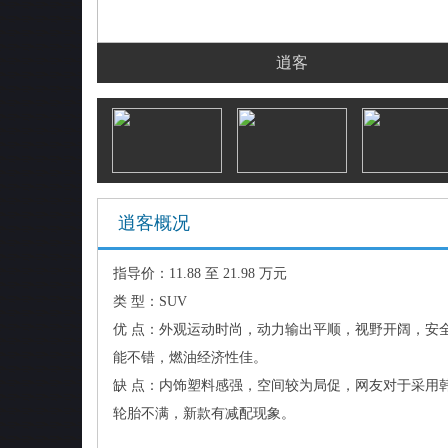
逍客
逍客概况
指导价：11.88 至 21.98 万元
类 型：SUV
优 点：外观运动时尚，动力输出平顺，视野开阔，安
能不错，燃油经济性佳。
缺 点：内饰塑料感强，空间较为局促，网友对于采用
轮胎不满，新款有减配现象。