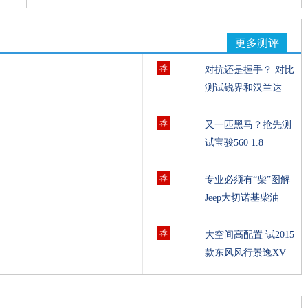
更多测评
荐
对抗还是握手？ 对比
测试锐界和汉兰达
荐
又一匹黑马？抢先测
试宝骏560 1.8
荐
专业必须有“柴”图解
Jeep大切诺基柴油
荐
大空间高配置 试2015
款东风风行景逸XV