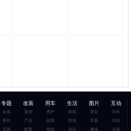
专题
改装
用车
生活
图片
互动
会展
案例
养护
路线
美女
百科
事件
产品
故障
营地
车展
问答
话题
酷图
维权
游记
趣味
会展