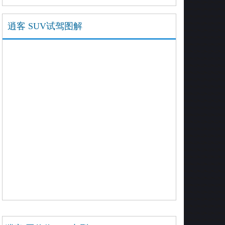
逍客 SUV试驾图解