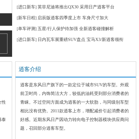
进口新车
英菲尼迪将推出QX30 采用日产逍客平台
[
]
新车日程
启辰版逍客四季度上市 车身尺寸加大
[
]
单车评测
五星/行人保护待加强 全新逍客碰撞解析
[
]
进口新车
日内瓦车展重磅SUV盘点 宝马X3/新逍客领衔
[
]
逍客介绍
逍客是东风日产旗下的一款定位于城市SUV的车型。外观
前卫时尚，内饰简洁大方，较低的油耗受到部分消费者的
全性
青睐。不过空间方面成为逍客的一大软肋，与同级别车型
相比没有优势。2011款逍客上市，增配减价引起消费者的
韩泰
好感。近期东风日产因动力转向电子控制器模块供应商问
题，召回部分逍客车型。