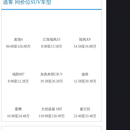
逍客 同价位SUV车型
发现4
江淮瑞风S5
陆风X9
84.80至126.80万
8.98至13.58万
14.58至16.88万
域胜007
东风本田CR-V
途胜
8.98至12.28万
19.38至26.28万
12.58至20.38万
爱腾
大切诺基 SRT
索兰托
16.98至24.48万
119.99至126.99万
23.46至33.48万