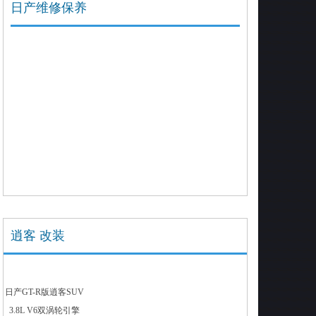
日产维修保养
逍客 改装
日产GT-R版逍客SUV
3.8L V6双涡轮引擎