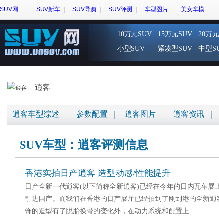
SUV网
SUV新车
SUV导购
SUV评测
车型图片
美女车模
10万元SUV
15万元SUV
20万元
小型SUV
紧凑型SUV
中型S
逍客
逍客车型综述
参数配置
逍客图片
逍客资讯
SUV车型：逍客评测信息
香港实拍日产逍客 造型动感/性能提升
日产全新一代逍客(以下简称全新逍客)已经在今年的日内瓦车展
引进国产。而我们在香港的日产展厅已经拍到了刚到港的全新逍
饰的造型有了脱胎换骨的变化外，在动力系统和配置上