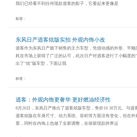
我们已经看不到任何现款逍客的影子，它看起来更像是
标签：
东风日产逍客炫版实拍 外观内饰小改
逍客作为东风日产旗下销售的主力车型，凭借动感的外形、平顺
耗在市场上获得了广泛的认可，此次日产对逍客进行了小幅度的“
出了“炫”版车型，下面让我
标签：
逍客：外观内饰更奢华 更好燃油经济性
8月26日，东风日产推出了逍客炫版车型，售价18.38万元。与
逍客炫版在车身尺寸、动力系统、容积等方面没有变化，但在外
置，同时在内饰上也做了全新调整，在保留现款跨界运