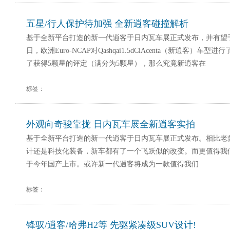
五星/行人保护待加强 全新逍客碰撞解析
基于全新平台打造的新一代逍客于日内瓦车展正式发布，并有望
日，欧洲Euro-NCAP对Qashqai1.5dCiAcenta（新逍客）车
了获得5颗星的评定（满分为5颗星），那么究竟新逍客在
标签：
外观向奇骏靠拢 日内瓦车展全新逍客实拍
基于全新平台打造的新一代逍客于日内瓦车展正式发布。相比老
计还是科技化装备，新车都有了一个飞跃似的改变。而更值得我
于今年国产上市。或许新一代逍客将成为一款值得我们
标签：
锋驭/逍客/哈弗H2等 先驱紧凑级SUV设计!