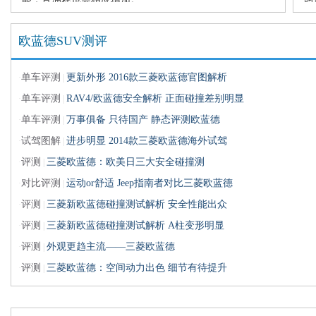
欧蓝德SUV测评
单车评测
更新外形 2016款三菱欧蓝德官图解析
·
|
单车评测
RAV4/欧蓝德安全解析 正面碰撞差别明显
·
|
单车评测
万事俱备 只待国产 静态评测欧蓝德
·
|
试驾图解
进步明显 2014款三菱欧蓝德海外试驾
·
|
评测
三菱欧蓝德：欧美日三大安全碰撞测
·
|
对比评测
运动or舒适 Jeep指南者对比三菱欧蓝德
·
|
评测
三菱新欧蓝德碰撞测试解析 安全性能出众
·
|
评测
三菱新欧蓝德碰撞测试解析 A柱变形明显
·
|
评测
外观更趋主流——三菱欧蓝德
·
|
评测
三菱欧蓝德：空间动力出色 细节有待提升
·
|