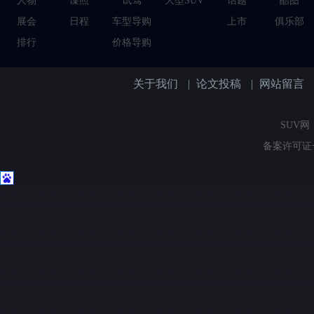
人物
谍照
试驾
大型SUV
话题
酷图
展会
日程
车型导购
上市
俱乐部
排行
价格导购
关于我们
|
论文投稿
|
网站留言
SUV网（
备案许可证号：