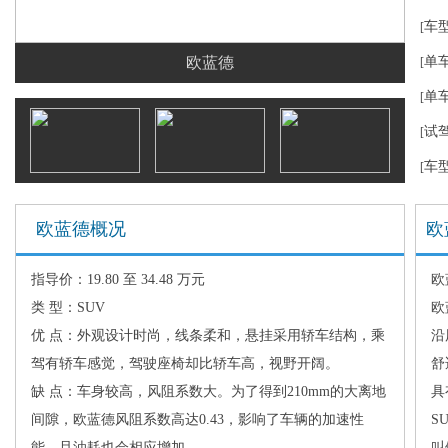
车
[
欧蓝德
单
[
单
[
试
[
车
[
欧蓝德概况
欧
指导价：19.80 至 34.48 万元
欧
类 型：SUV
欧
优 点：外观设计时尚，线条柔和，悬挂采用轿车结构，乘
沿
驾有轿车感觉，驾驶座椅却比轿车高，视野开阔。
舒
缺 点：车身较高，风阻系数大。为了得到210mm的大离地
具
间隙，欧蓝德风阻系数高达0.43，影响了车辆的加速性
S
能，且油耗也会相应增加。
叫做