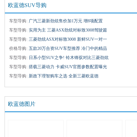
欧蓝德SUV导购
车型导购
广汽三菱新劲炫售价加1万元 增8项配置
·
|
车型导购
实用为主 三菱ASX劲炫对标致3008驾驶篇
·
|
车型导购
三菱劲炫ASX对标致3008 新鲜SUV一对一
·
|
价格导购
五款20万合资SUV车型推荐 冷门中的精品
·
|
车型导购
日系小型SUV之争! 铃木锋驭对比三菱劲炫
·
|
车型导购
搭载三菱动力 卡威SUV官图参数配置曝光
·
|
车型导购
新政下理智购车之选 全新三菱欧蓝德
·
|
欧蓝德图片