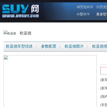
10万元SUV
15万元
小型SUV
紧凑型
欧蓝德
欧蓝德车型综述
参数配置
欧蓝德图片
欧蓝德
新
[
新
[
国
[
车
[