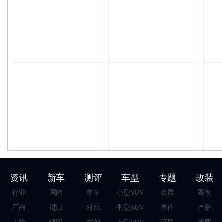
资讯
新车
测评
车型
专题
改装
行业
国内
单车
小型SUV
会展
案例
厂商
进口
对比
中型SUV
事件
产品