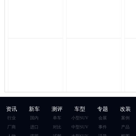
资讯
新车
测评
车型
专题
改装
行业
国内
单车
小型SUV
会展
案例
厂商
进口
对比
中型SUV
事件
产品