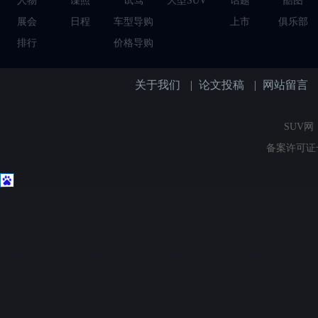
人物
谍照
试驾
大型SUV
话题
酷图
展会
日程
车型导购
上市
俱乐部
排行
价格导购
关于我们
|
论文投稿
|
网站留言
SUV网（
备案许可证号：