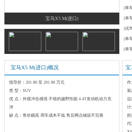
单
[
宝马X5 M(进口)
单
[
试
[
单
[
单
[
宝马X5 M(进口)概况
宝马
指导价：201.80 至 201.80 万元
作
类 型：SUV
装
优 点：外观冲击感强 不错的越野性能 4.4T发动机动力充
边
沛
计
缺 点：售价颇高 用车成本不低 售后网点铺设不完善
的
代
X