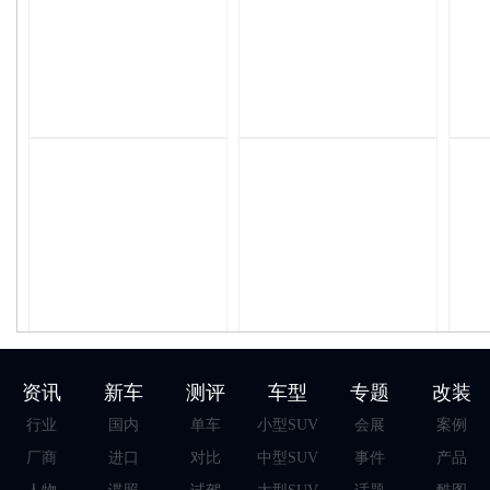
资讯
新车
测评
车型
专题
改装
行业
国内
单车
小型SUV
会展
案例
厂商
进口
对比
中型SUV
事件
产品