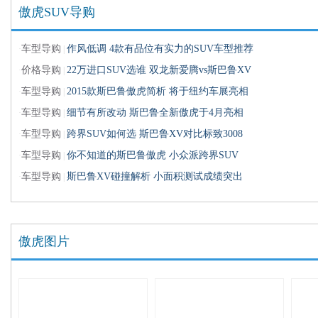
傲虎SUV导购
傲虎 2012款 2.5i运动版
无级变速箱(CVT)
自然吸
傲虎 2012款 2.5i豪华导航版
无级变速箱(CVT)
自然吸
车型导购
作风低调 4款有品位有实力的SUV车型推荐
·
|
价格导购
22万进口SUV选谁 双龙新爱腾vs斯巴鲁XV
·
傲虎 2012款 2.5i豪华版
|
无级变速箱(CVT)
自然吸
车型导购
2015款斯巴鲁傲虎简析 将于纽约车展亮相
·
|
傲虎 2013款 2.5i 运动导航版
无级变速箱(CVT)
自然吸
车型导购
细节有所改动 斯巴鲁全新傲虎于4月亮相
·
|
傲虎 2013款 2.5i 运动版
无级变速箱(CVT)
自然吸
车型导购
跨界SUV如何选 斯巴鲁XV对比标致3008
·
|
傲虎 2013款 2.5i 豪华导航版
无级变速箱(CVT)
自然吸
车型导购
你不知道的斯巴鲁傲虎 小众派跨界SUV
·
|
傲虎 2013款 2.5i 豪华版
无级变速箱(CVT)
自然吸
车型导购
斯巴鲁XV碰撞解析 小面积测试成绩突出
·
|
傲虎图片