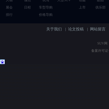
人物
谍照
试驾
大型SUV
话题
酷图
展会
日程
车型导购
上市
俱乐部
排行
价格导购
关于我们
|
论文投稿
|
网站留言
SUV网（
备案许可证号：