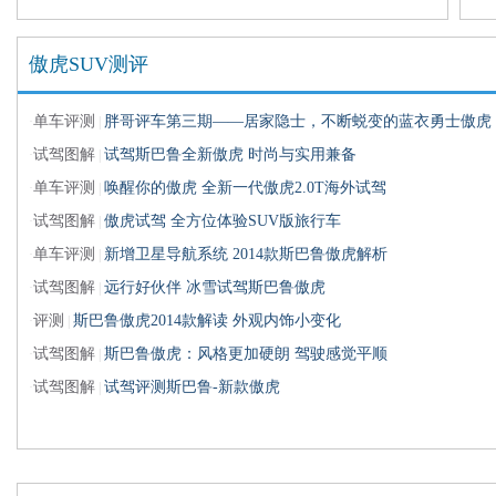
傲虎SUV测评
单车评测
胖哥评车第三期——居家隐士，不断蜕变的蓝衣勇士傲虎
·
|
试驾图解
试驾斯巴鲁全新傲虎 时尚与实用兼备
·
|
单车评测
唤醒你的傲虎 全新一代傲虎2.0T海外试驾
·
|
试驾图解
傲虎试驾 全方位体验SUV版旅行车
·
|
单车评测
新增卫星导航系统 2014款斯巴鲁傲虎解析
·
|
试驾图解
远行好伙伴 冰雪试驾斯巴鲁傲虎
·
|
评测
斯巴鲁傲虎2014款解读 外观内饰小变化
·
|
试驾图解
斯巴鲁傲虎：风格更加硬朗 驾驶感觉平顺
·
|
试驾图解
试驾评测斯巴鲁-新款傲虎
·
|