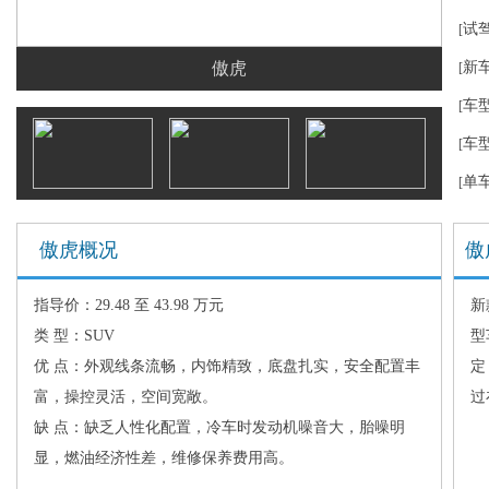
试
[
傲虎
新
[
车
[
车
[
单
[
傲虎概况
傲
指导价：29.48 至 43.98 万元
新
类 型：SUV
型
优 点：外观线条流畅，内饰精致，底盘扎实，安全配置丰
定
富，操控灵活，空间宽敞。
过
缺 点：缺乏人性化配置，冷车时发动机噪音大，胎噪明
显，燃油经济性差，维修保养费用高。