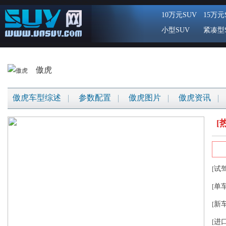
10万元SUV
15万元
小型SUV
紧凑型
傲虎
傲虎车型综述
参数配置
傲虎图片
傲虎资讯
[
试
[
单
[
新
[
进
[