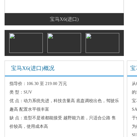
宝马X6(进口)
宝马X6(进口)概况
宝马
指导价：106.30 至 219.00 万元
从
类 型：SUV
的
优 点：动力系统先进，科技含量高 底盘调校出色，驾驶乐
宝
趣高 配置水平很丰富
S
缺 点：造型不是谁都能接受 越野能力差，只适合公路 售
于
价较高，使用成本高
为
S