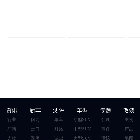
资讯
新车
测评
车型
专题
改装
行业
国内
单车
小型SUV
会展
案例
厂商
进口
对比
中型SUV
事件
产品
人物
谍照
试驾
大型SUV
话题
酷图