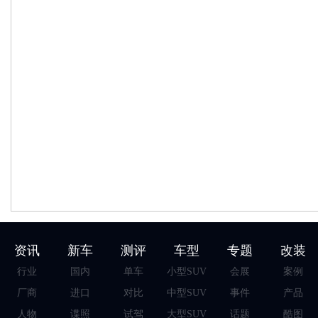
资讯
新车
测评
车型
专题
改装
行业
国内
单车
小型SUV
会展
案例
厂商
进口
对比
中型SUV
事件
产品
人物
谍照
试驾
大型SUV
话题
酷图