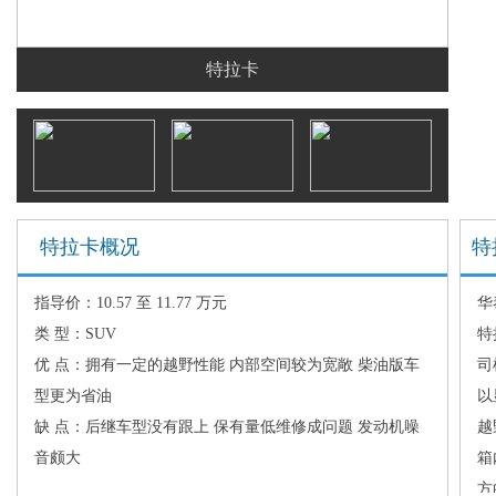
特拉卡
特拉卡概况
特
指导价：10.57 至 11.77 万元
华
类 型：SUV
特
优 点：拥有一定的越野性能 内部空间较为宽敞 柴油版车
司
型更为省油
以
缺 点：后继车型没有跟上 保有量低维修成问题 发动机噪
越
音颇大
箱
方