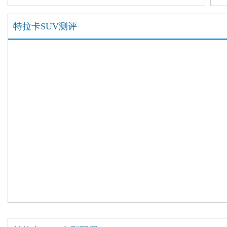
途
特拉卡SUV测评
特
机
置