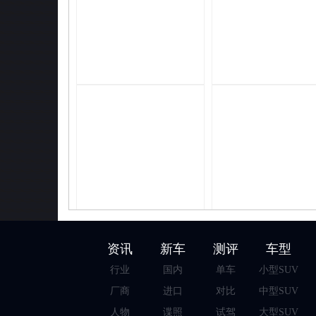
资讯
新车
测评
车型
行业
国内
单车
小型SUV
厂商
进口
对比
中型SUV
人物
谍照
试驾
大型SUV