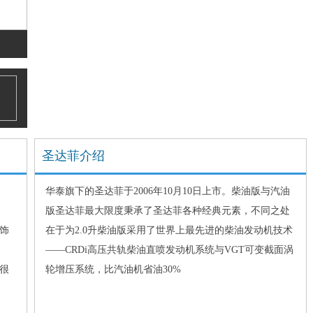
圣达菲介绍
华泰旗下的圣达菲于2006年10月10日上市。柴油版与汽油
版圣达菲最大限度秉承了圣达菲各种经典元素，不同之处
内饰
在于为2.0升柴油版采用了世界上最先进的柴油发动机技术
——CRDi高压共轨柴油直喷发动机系统与VGT可变截面涡
率很
轮增压系统，比汽油机省油30%