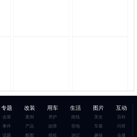
专题
改装
用车
生活
图片
互动
会展
案例
养护
路线
美女
百科
事件
产品
故障
营地
车展
问答
话题
酷图
维权
游记
趣味
会展