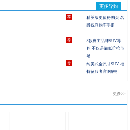
更多导购
荐
精英版更值得购买 名
爵锐腾购车手册
荐
8款自主品牌SUV导
购 不仅是靠低价抢市
场
荐
纯美式全尺寸SUV 福
特征服者官图解析
更多>>