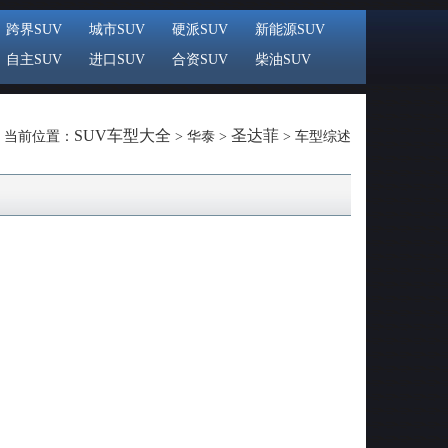
跨界SUV
城市SUV
硬派SUV
新能源SUV
自主SUV
进口SUV
合资SUV
柴油SUV
SUV车型大全
圣达菲
当前位置：
> 华泰 >
> 车型综述