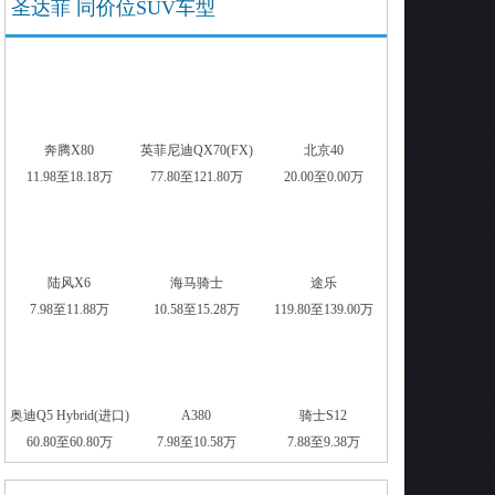
圣达菲 同价位SUV车型
奔腾X80
英菲尼迪QX70(FX)
北京40
11.98至18.18万
77.80至121.80万
20.00至0.00万
陆风X6
海马骑士
途乐
7.98至11.88万
10.58至15.28万
119.80至139.00万
奥迪Q5 Hybrid(进口)
A380
骑士S12
60.80至60.80万
7.98至10.58万
7.88至9.38万