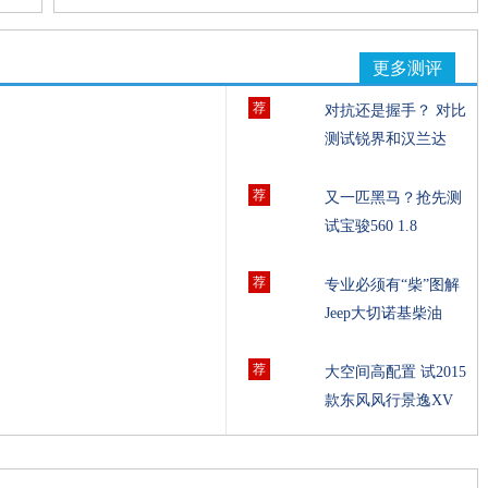
更多测评
荐
对抗还是握手？ 对比
测试锐界和汉兰达
荐
又一匹黑马？抢先测
试宝骏560 1.8
荐
专业必须有“柴”图解
Jeep大切诺基柴油
荐
大空间高配置 试2015
款东风风行景逸XV