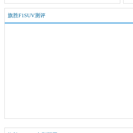
些
旗胜F1SUV测评