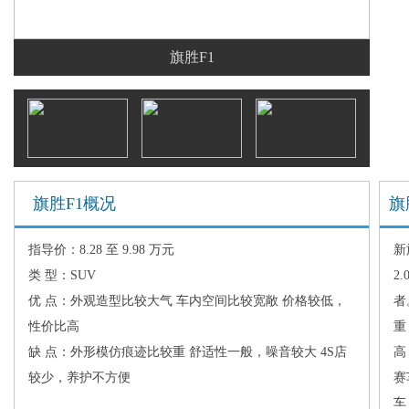
旗胜F1
旗胜F1概况
旗
指导价：8.28 至 9.98 万元
新
类 型：SUV
2
优 点：外观造型比较大气 车内空间比较宽敞 价格较低，
者
性价比高
重
缺 点：外形模仿痕迹比较重 舒适性一般，噪音较大 4S店
高
较少，养护不方便
赛
车