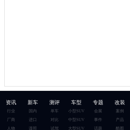
资讯
新车
测评
车型
专题
改装
行业
国内
单车
小型SUV
会展
案例
厂商
进口
对比
中型SUV
事件
产品
人物
谍照
试驾
大型SUV
话题
酷图