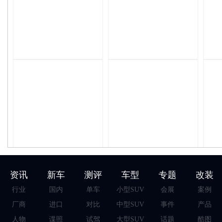
资讯
新车
测评
车型
专题
改装
行业
国内
单车
小型SUV
会展
案例
厂商
进口
对比
中型SUV
事件
产品
人物
谍照
试驾
大型SUV
话题
酷图