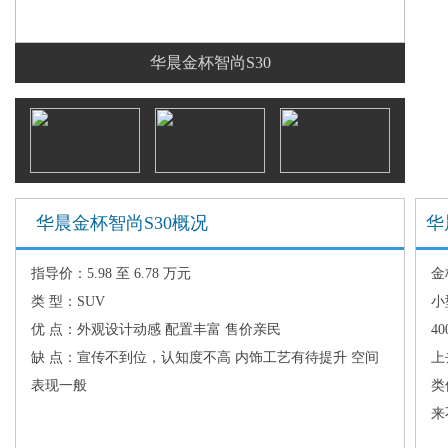
华晨金杯智尚S30
华晨金杯智尚S30概况
华
指导价：5.98 至 6.78 万元
金
类 型：SUV
小
优 点：外观设计动感 配置丰富 售价亲民
4
缺 点：宣传不到位，认知度不高 内饰工艺有待提升 空间
上
表现一般
类
来