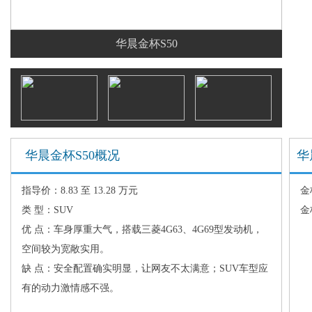
华晨金杯S50
华晨金杯S50概况
华
指导价：8.83 至 13.28 万元
金
类 型：SUV
金
优 点：车身厚重大气，搭载三菱4G63、4G69型发动机，
空间较为宽敞实用。
缺 点：安全配置确实明显，让网友不太满意；SUV车型应
有的动力激情感不强。