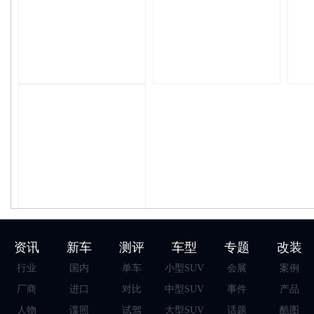
资讯
新车
测评
车型
专题
改装
行业
国内
单车
小型SUV
会展
案例
厂商
进口
对比
中型SUV
事件
产品
人物
谍照
试驾
大型SUV
话题
酷图