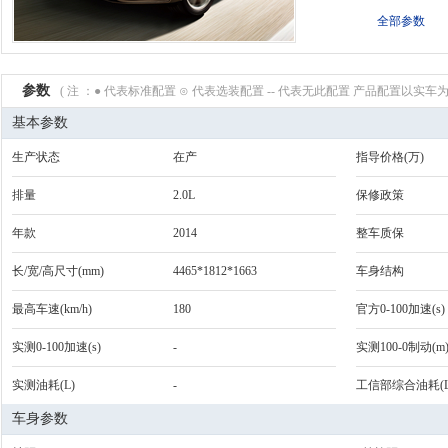
全部参数
参数
( 注 ：● 代表标准配置 ⊙ 代表选装配置 -- 代表无此配置 产品配置以实车为
基本参数
生产状态
在产
指导价格(万)
排量
2.0L
保修政策
年款
2014
整车质保
长/宽/高尺寸(mm)
4465*1812*1663
车身结构
最高车速(km/h)
180
官方0-100加速(s)
实测0-100加速(s)
-
实测100-0制动(m
实测油耗(L)
-
工信部综合油耗(L
车身参数