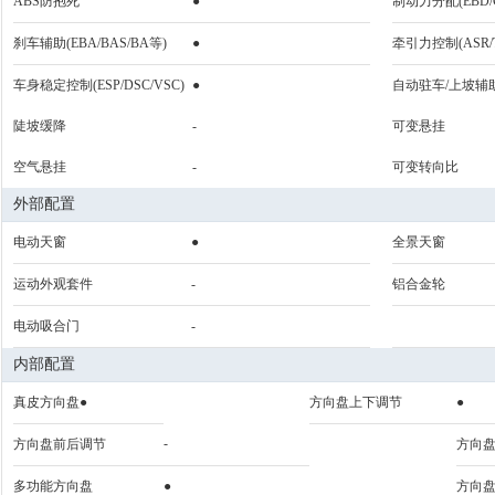
ABS防抱死
●
制动力分配(EBD/
刹车辅助(EBA/BAS/BA等)
●
牵引力控制(ASR/T
车身稳定控制(ESP/DSC/VSC)
●
自动驻车/上坡辅
陡坡缓降
-
可变悬挂
空气悬挂
-
可变转向比
外部配置
电动天窗
●
全景天窗
运动外观套件
-
铝合金轮
电动吸合门
-
内部配置
真皮方向盘●
方向盘上下调节
●
-
方向盘前后调节
方向
多功能方向盘
●
方向