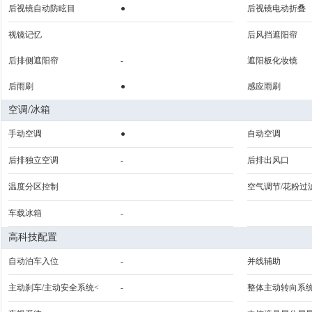
后视镜自动防眩目
●
后视镜电动折叠
视镜记忆
后风挡遮阳帘
后排侧遮阳帘
-
遮阳板化妆镜
后雨刷
●
感应雨刷
空调/冰箱
手动空调
●
自动空调
后排独立空调
-
后排出风口
温度分区控制
空气调节/花粉过
车载冰箱
-
高科技配置
自动泊车入位
-
并线辅助
主动刹车/主动安全系统<
-
整体主动转向系