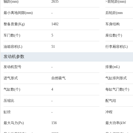
轴距(mm)
2635
>前轮距(mm)
最小离地间隙(mm)
-
后轮距(mm
整备质量(Kg)
1482
车身结构
车门数(个)
5
座位数(个)
油箱容积(L)
51
行李厢容积(L)
发动机参数
发动机型号
-
排量(mL)
进气形式
自然吸气
气缸排列形式
气缸数(个)
4
每缸气门数(个)
压缩比
-
配气结
缸径
-
冲程
最大马力(Ps)
156
最大功率(kW