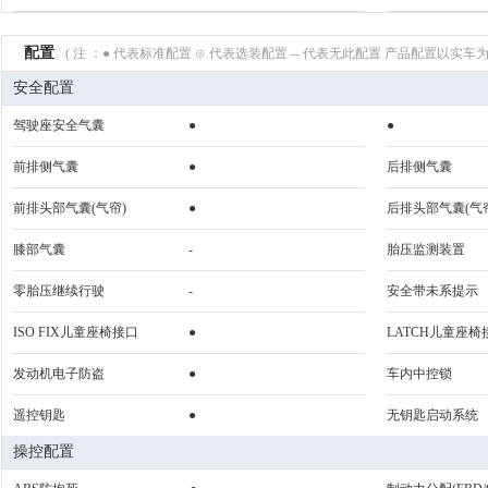
配置
( 注 ：● 代表标准配置 ⊙ 代表选装配置 -- 代表无此配置 产品配置以实车为
安全配置
驾驶座安全气囊
●
●
前排侧气囊
●
后排侧气囊
前排头部气囊(气帘)
●
后排头部气囊(气
膝部气囊
-
胎压监测装置
零胎压继续行驶
-
安全带未系提示
ISO FIX儿童座椅接口
●
LATCH儿童座椅
发动机电子防盗
●
车内中控锁
遥控钥匙
●
无钥匙启动系统
操控配置