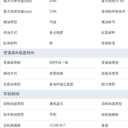
最大功率转速(rpm)
6300
最大扭矩(N·m)
最大扭矩转速(rpm)
5100
发动机特有技术
燃油类型
汽油
燃油标号
供油方式
多点电喷
缸盖材料
缸体材料
铁
排放标准
变速箱&底盘转向
变速箱简称
6挡手自一体
变速箱类型
驱动方式
前置前驱
前悬挂类型
后悬挂类型
多连杆独立悬架
助力类型
车轮制动
前制动器类型
通风盘式
后制动器类型
驻车制动类型
手刹
前轮胎规格
后轮胎规格
215/60 R17
备胎