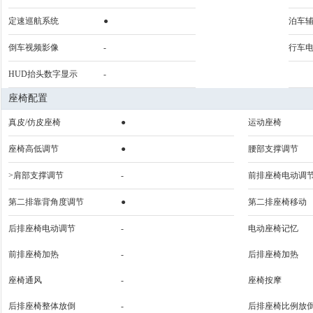
定速巡航系统
●
泊车
倒车视频影像
-
行车
HUD抬头数字显示
-
座椅配置
真皮/仿皮座椅
●
运动座椅
座椅高低调节
●
腰部支撑调节
>肩部支撑调节
-
前排座椅电动调
第二排靠背角度调节
●
第二排座椅移动
后排座椅电动调节
-
电动座椅记忆
前排座椅加热
-
后排座椅加热
座椅通风
-
座椅按摩
后排座椅整体放倒
-
后排座椅比例放