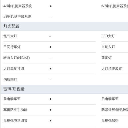
4-5喇叭扬声器系统
●
6-7喇叭扬声器系
≥8喇叭扬声器系统
-
灯光配置
氙气大灯
-
LED大灯
日间行车灯
●
自动头灯
转向头灯(辅助灯)
-
前雾灯
大灯高度可调
●
大灯清洗装置
内氛围灯
-
玻璃/后视镜
前电动车窗
●
后电动车窗
车窗防夹手功能
●
防紫外线/隔热玻
后视镜电动调节
●
后视镜加热