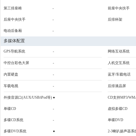
第三排座椅
-
前座中央扶手
后座中央扶手
-
后排杯架
电动后备厢
-
多媒体配置
GPS导航系统
-
网络互动系统
中控台彩色大屏
-
人机交互系统
内置硬盘
-
蓝牙/车载电话
车载电视
-
后排液晶屏
外接音源口(AUX/USB/iPod等)
●
CD支持MP3/WM
单碟CD
-
虚拟多碟CD
多碟CD系统
-
单碟DVD
多碟DVD系统
●
2-3喇叭扬声器系