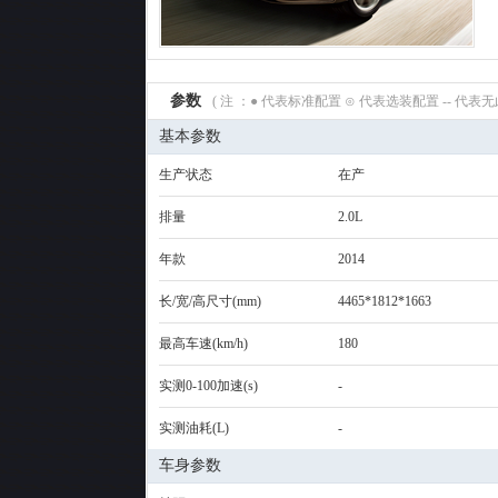
参数
( 注 ：● 代表标准配置 ⊙ 代表选装配置 -- 代
基本参数
生产状态
在产
排量
2.0L
年款
2014
长/宽/高尺寸(mm)
4465*1812*1663
最高车速(km/h)
180
实测0-100加速(s)
-
实测油耗(L)
-
车身参数