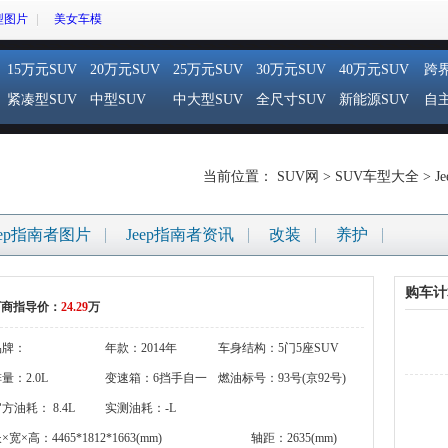
型图片
美女车模
15万元SUV
20万元SUV
25万元SUV
30万元SUV
40万元SUV
跨界
紧凑型SUV
中型SUV
中大型SUV
全尺寸SUV
新能源SUV
自主
当前位置：
SUV网
>
SUV车型大全
>
Je
eep指南者图片
Jeep指南者资讯
改装
养护
购车计
厂商指导价：
24.29
万
品牌：
年款：2014年
车身结构：5门5座SUV
gigi:brandname}
量：2.0L
变速箱：6挡手自一
燃油标号：93号(京92号)
方油耗： 8.4L
体
实测油耗：-L
×宽×高：4465*1812*1663(mm)
轴距：2635(mm)