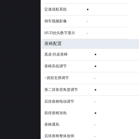
定速巡航系统
●
倒车视频影像
-
HUD抬头数字显示
-
座椅配置
真皮/仿皮座椅
●
座椅高低调节
●
>肩部支撑调节
-
第二排靠背角度调节
●
后排座椅电动调节
-
前排座椅加热
●
座椅通风
-
后排座椅整体放倒
-