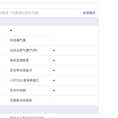
表无此配置 产品配置以实车为准)
全部展开
●
-
后排侧气囊
后排头部气囊(气帘)
●
胎压监测装置
●
安全带未系提示
●
LATCH儿童座椅接口
●
车内中控锁
●
无钥匙启动系统
-