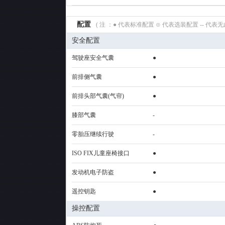
配置
( 注 ：● 代表标准配置 ⊙ 代表选装配置 -- 代
安全配置
驾驶座安全气囊
●
前排侧气囊
●
前排头部气囊(气帘)
●
膝部气囊
-
零胎压继续行驶
-
ISO FIX儿童座椅接口
●
发动机电子防盗
●
遥控钥匙
●
操控配置