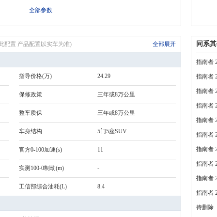
全部参数
同系其
表无此配置 产品配置以实车为准)
全部展开
指南者 2
指导价格(万)
24.29
指南者 2
指南者 2
保修政策
三年或8万公里
指南者 2
整车质保
三年或8万公里
指南者 2
车身结构
5门5座SUV
指南者 2
指南者 2
官方0-100加速(s)
11
指南者 2
实测100-0制动(m)
-
指南者 2
工信部综合油耗(L)
8.4
指南者 2
待删除