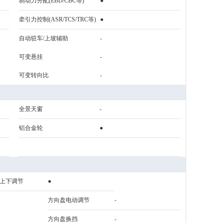
制动力分配(EBD/CBC等)
●
牵引力控制(ASR/TCS/TRC等)
●
自动驻车/上坡辅助
-
可变悬挂
-
可变转向比
-
全景天窗
-
铝合金轮
●
上下调节
●
-
方向盘电动调节
方向盘换挡
-