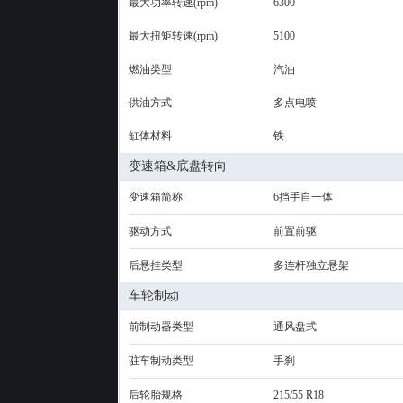
最大功率转速(rpm)
6300
最大扭矩转速(rpm)
5100
燃油类型
汽油
供油方式
多点电喷
缸体材料
铁
变速箱&底盘转向
变速箱简称
6挡手自一体
驱动方式
前置前驱
后悬挂类型
多连杆独立悬架
车轮制动
前制动器类型
通风盘式
驻车制动类型
手刹
后轮胎规格
215/55 R18