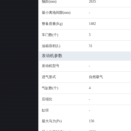
轴距(mm)
2635
最小离地间隙(mm)
-
整备质量(Kg)
1482
车门数(个)
5
油箱容积(L)
51
发动机参数
发动机型号
-
进气形式
自然吸气
气缸数(个)
4
压缩比
-
缸径
-
最大马力(Ps)
156