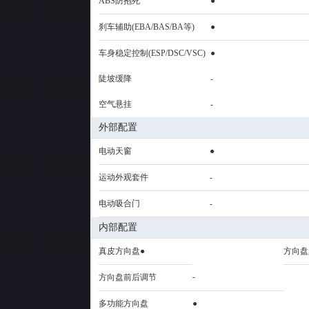
ABS防抱死
●
刹车辅助(EBA/BAS/BA等)
●
车身稳定控制(ESP/DSC/VSC)
●
陡坡缓降
-
空气悬挂
-
外部配置
电动天窗
●
运动外观套件
-
电动吸合门
-
内部配置
真皮方向盘●
方向盘
-
方向盘前后调节
多功能方向盘
●