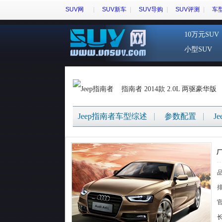
SUV网
SUV新车
SUV导购
SUV评测
车
10万元SUV
小型SUV
指南者 2014款 2.0L 两驱豪华版
Jeep指南者车型综述
参数配置
J
{
排
官
长