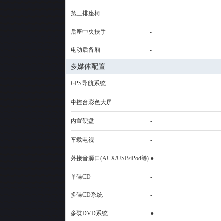
第三排座椅
-
后座中央扶手
-
电动后备厢
-
多媒体配置
GPS导航系统
-
中控台彩色大屏
-
内置硬盘
-
车载电视
-
外接音源口(AUX/USB/iPod等)
●
单碟CD
-
多碟CD系统
-
多碟DVD系统
●