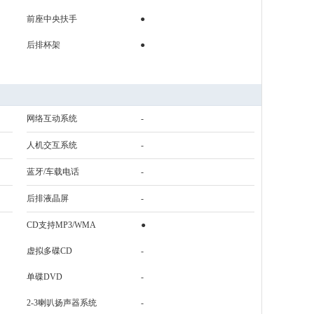
前座中央扶手
●
后排杯架
●
网络互动系统
-
人机交互系统
-
蓝牙/车载电话
-
后排液晶屏
-
CD支持MP3/WMA
●
虚拟多碟CD
-
单碟DVD
-
2-3喇叭扬声器系统
-