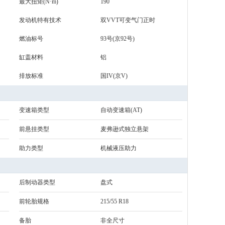
最大扭矩(N·m)
190
发动机特有技术
双VVT可变气门正时
燃油标号
93号(京92号)
缸盖材料
铝
排放标准
国IV(京V)
变速箱类型
自动变速箱(AT)
前悬挂类型
麦弗逊式独立悬架
助力类型
机械液压助力
后制动器类型
盘式
前轮胎规格
215/55 R18
备胎
非全尺寸