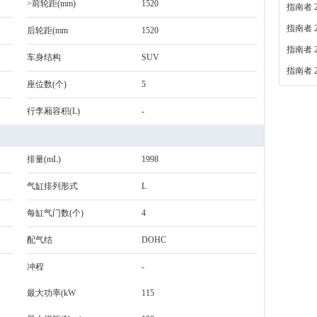
>前轮距(mm)
1520
指南者 2
指南者 2
后轮距(mm
1520
指南者 2
车身结构
SUV
指南者 2
座位数(个)
5
行李厢容积(L)
-
排量(mL)
1998
气缸排列形式
L
每缸气门数(个)
4
配气结
DOHC
冲程
-
最大功率(kW
115