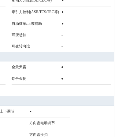
制动力分配(EBD/CBC等)
●
牵引力控制(ASR/TCS/TRC等)
●
自动驻车/上坡辅助
●
可变悬挂
-
可变转向比
-
全景天窗
●
铝合金轮
●
上下调节
●
-
方向盘电动调节
方向盘换挡
-