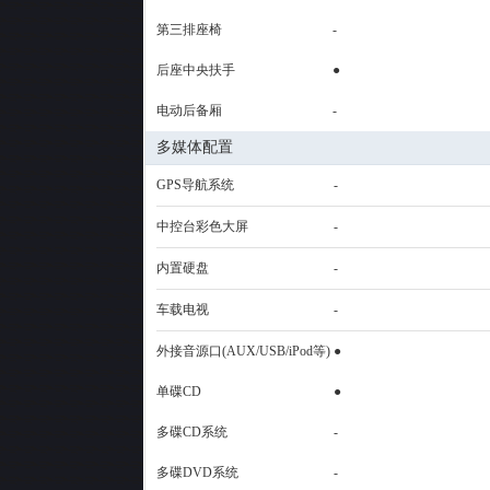
第三排座椅
-
后座中央扶手
●
电动后备厢
-
多媒体配置
GPS导航系统
-
中控台彩色大屏
-
内置硬盘
-
车载电视
-
外接音源口(AUX/USB/iPod等)
●
单碟CD
●
多碟CD系统
-
多碟DVD系统
-