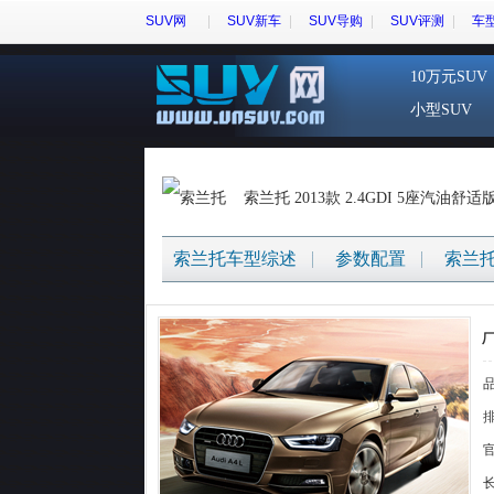
SUV网
SUV新车
SUV导购
SUV评测
车
10万元SUV
小型SUV
索兰托 2013款 2.4GDI 5座汽油舒适版
索兰托车型综述
参数配置
索兰
{
排
官
长