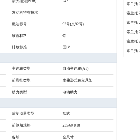
最大扭矩(N·m)
242
索兰托 2
发动机特有技术
-
索兰托 2
索兰托 2
燃油标号
93号(京92号)
索兰托 2
缸盖材料
铝
索兰托 2
排放标准
国IV
索兰托 2
变速箱类型
自动变速箱(AT)
前悬挂类型
麦弗逊式独立悬架
助力类型
电动助力
后制动器类型
盘式
前轮胎规格
235/60 R18
备胎
全尺寸