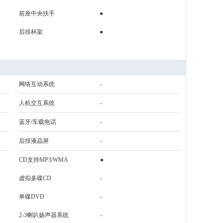
前座中央扶手
●
后排杯架
●
网络互动系统
-
人机交互系统
-
蓝牙/车载电话
-
后排液晶屏
-
CD支持MP3/WMA
●
虚拟多碟CD
-
单碟DVD
-
2-3喇叭扬声器系统
-