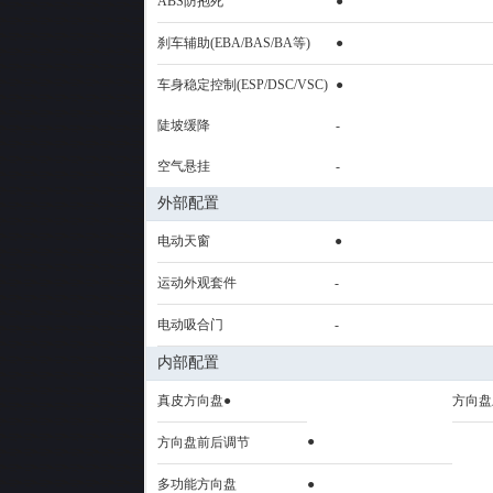
ABS防抱死
●
刹车辅助(EBA/BAS/BA等)
●
车身稳定控制(ESP/DSC/VSC)
●
陡坡缓降
-
空气悬挂
-
外部配置
电动天窗
●
运动外观套件
-
电动吸合门
-
内部配置
真皮方向盘●
方向盘
●
方向盘前后调节
多功能方向盘
●