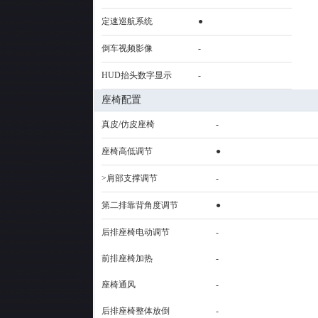
定速巡航系统
●
倒车视频影像
-
HUD抬头数字显示
-
座椅配置
真皮/仿皮座椅
-
座椅高低调节
●
>肩部支撑调节
-
第二排靠背角度调节
●
后排座椅电动调节
-
前排座椅加热
-
座椅通风
-
后排座椅整体放倒
-