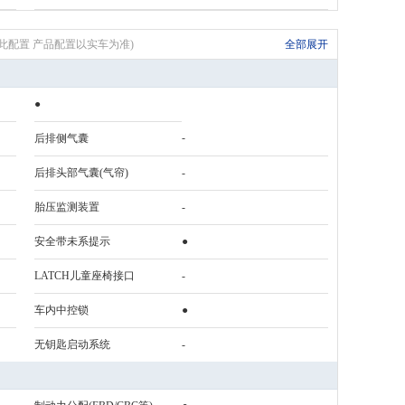
表无此配置 产品配置以实车为准)
全部展开
●
-
后排侧气囊
后排头部气囊(气帘)
-
胎压监测装置
-
安全带未系提示
●
LATCH儿童座椅接口
-
车内中控锁
●
无钥匙启动系统
-