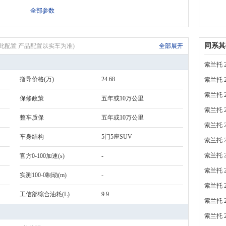
全部参数
同系其
表无此配置 产品配置以实车为准)
全部展开
索兰托 2
指导价格(万)
24.68
索兰托 2
索兰托 2
保修政策
五年或10万公里
索兰托 2
整车质保
五年或10万公里
索兰托 2
车身结构
5门5座SUV
索兰托 2
索兰托 2
官方0-100加速(s)
-
索兰托 2
实测100-0制动(m)
-
索兰托 2
工信部综合油耗(L)
9.9
索兰托 2
索兰托 2