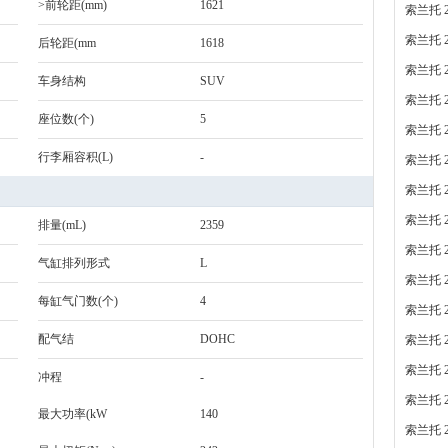
>前轮距(mm)
1621
索兰托 2
索兰托 2
后轮距(mm
1618
索兰托 2
车身结构
SUV
索兰托 2
座位数(个)
5
索兰托 2
行李厢容积(L)
-
索兰托 2
索兰托 2
索兰托 2
排量(mL)
2359
索兰托 2
气缸排列形式
L
索兰托 2
每缸气门数(个)
4
索兰托 2
配气结
DOHC
索兰托 2
索兰托 2
冲程
-
索兰托 2
最大功率(kW
140
索兰托 2