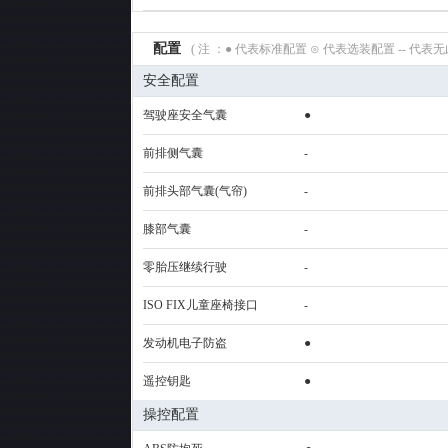
配置
( 注 ：● 代表标准配置 ⊙ 代表选装配置 -- 代
安全配置
驾驶座安全气囊
●
前排侧气囊
-
前排头部气囊(气帘)
-
膝部气囊
-
零胎压继续行驶
-
ISO FIX儿童座椅接口
-
发动机电子防盗
●
遥控钥匙
●
操控配置