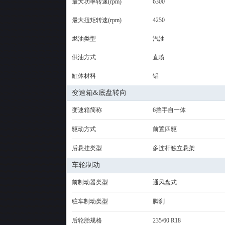
最大功率转速(rpm)
6300
最大扭矩转速(rpm)
4250
燃油类型
汽油
供油方式
直喷
缸体材料
铝
变速箱&底盘转向
变速箱简称
6挡手自一体
驱动方式
前置四驱
后悬挂类型
多连杆独立悬架
车轮制动
前制动器类型
通风盘式
驻车制动类型
脚刹
后轮胎规格
235/60 R18