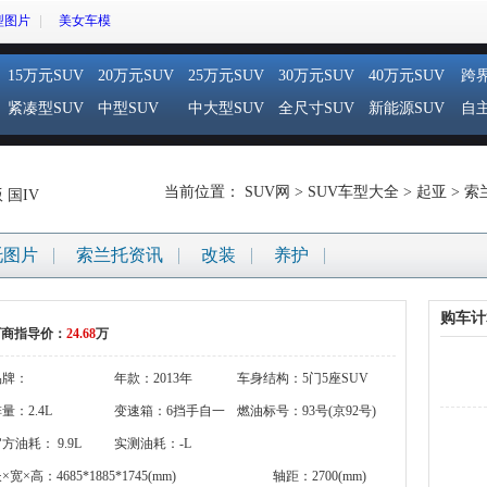
型图片
美女车模
15万元SUV
20万元SUV
25万元SUV
30万元SUV
40万元SUV
跨界
紧凑型SUV
中型SUV
中大型SUV
全尺寸SUV
新能源SUV
自主
当前位置：
SUV网
>
SUV车型大全
>
起亚
>
索
 国IV
托图片
索兰托资讯
改装
养护
购车计
厂商指导价：
24.68
万
品牌：
年款：2013年
车身结构：5门5座SUV
gigi:brandname}
量：2.4L
变速箱：6挡手自一
燃油标号：93号(京92号)
方油耗： 9.9L
体
实测油耗：-L
×宽×高：4685*1885*1745(mm)
轴距：2700(mm)