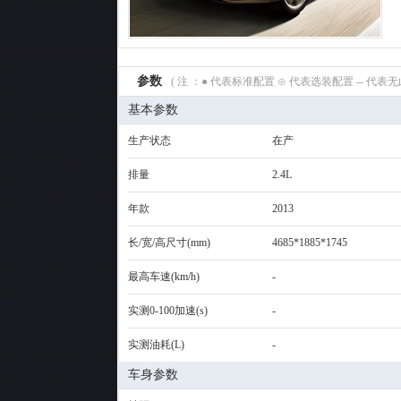
参数
( 注 ：● 代表标准配置 ⊙ 代表选装配置 -- 代
基本参数
生产状态
在产
排量
2.4L
年款
2013
长/宽/高尺寸(mm)
4685*1885*1745
最高车速(km/h)
-
实测0-100加速(s)
-
实测油耗(L)
-
车身参数