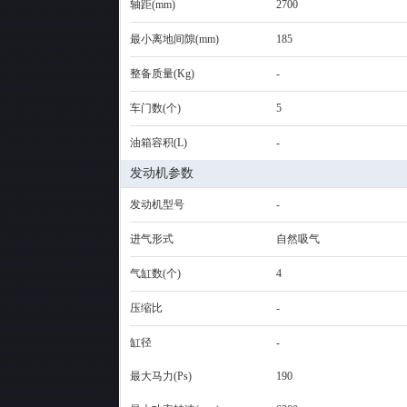
轴距(mm)
2700
最小离地间隙(mm)
185
整备质量(Kg)
-
车门数(个)
5
油箱容积(L)
-
发动机参数
发动机型号
-
进气形式
自然吸气
气缸数(个)
4
压缩比
-
缸径
-
最大马力(Ps)
190