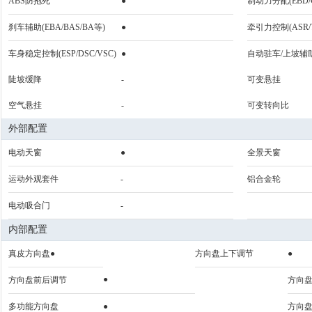
ABS防抱死
●
制动力分配(EBD/
刹车辅助(EBA/BAS/BA等)
●
牵引力控制(ASR/T
车身稳定控制(ESP/DSC/VSC)
●
自动驻车/上坡辅
陡坡缓降
-
可变悬挂
空气悬挂
-
可变转向比
外部配置
电动天窗
●
全景天窗
运动外观套件
-
铝合金轮
电动吸合门
-
内部配置
真皮方向盘●
方向盘上下调节
●
●
方向盘前后调节
方向
多功能方向盘
●
方向