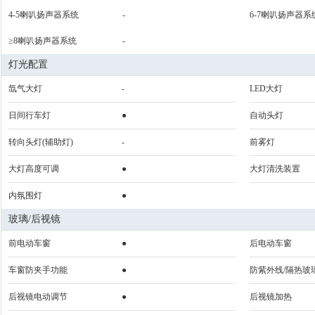
4-5喇叭扬声器系统
-
6-7喇叭扬声器系
≥8喇叭扬声器系统
-
灯光配置
氙气大灯
-
LED大灯
日间行车灯
●
自动头灯
转向头灯(辅助灯)
-
前雾灯
大灯高度可调
●
大灯清洗装置
内氛围灯
●
玻璃/后视镜
前电动车窗
●
后电动车窗
车窗防夹手功能
●
防紫外线/隔热玻
后视镜电动调节
●
后视镜加热