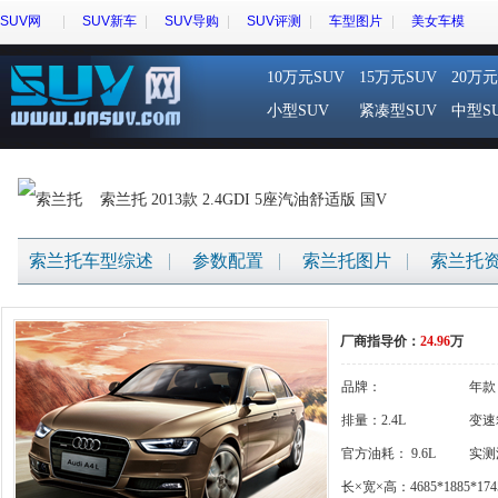
SUV网
SUV新车
SUV导购
SUV评测
车型图片
美女车模
10万元SUV
15万元SUV
20万元
小型SUV
紧凑型SUV
中型S
索兰托 2013款 2.4GDI 5座汽油舒适版 国V
索兰托车型综述
参数配置
索兰托图片
索兰托
厂商指导价：
24.96
万
品牌：
年款
{gigi:brandname}
排量：2.4L
变速
官方油耗： 9.6L
体
实测
长×宽×高：4685*1885*174