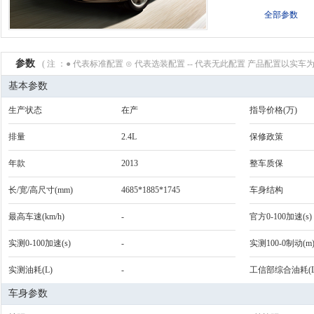
全部参数
参数
( 注 ：● 代表标准配置 ⊙ 代表选装配置 -- 代表无此配置 产品配置以实车为
基本参数
生产状态
在产
指导价格(万)
排量
2.4L
保修政策
年款
2013
整车质保
长/宽/高尺寸(mm)
4685*1885*1745
车身结构
最高车速(km/h)
-
官方0-100加速(s)
实测0-100加速(s)
-
实测100-0制动(m
实测油耗(L)
-
工信部综合油耗(L
车身参数