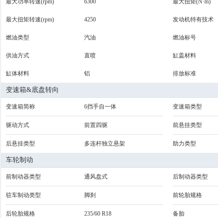
最大功率转速(rpm)
6300
最大扭矩(N·m)
最大扭矩转速(rpm)
4250
发动机特有技术
燃油类型
汽油
燃油标号
供油方式
直喷
缸盖材料
缸体材料
铝
排放标准
变速箱&底盘转向
变速箱简称
6挡手自一体
变速箱类型
驱动方式
前置四驱
前悬挂类型
后悬挂类型
多连杆独立悬架
助力类型
车轮制动
前制动器类型
通风盘式
后制动器类型
驻车制动类型
脚刹
前轮胎规格
后轮胎规格
235/60 R18
备胎