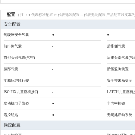
配置
( 注 ：● 代表标准配置 ⊙ 代表选装配置 -- 代表无此配置 产品配置以实车为
安全配置
驾驶座安全气囊
●
●
前排侧气囊
-
后排侧气囊
前排头部气囊(气帘)
-
后排头部气囊(气
膝部气囊
-
胎压监测装置
零胎压继续行驶
-
安全带未系提示
ISO FIX儿童座椅接口
-
LATCH儿童座椅
发动机电子防盗
●
车内中控锁
遥控钥匙
●
无钥匙启动系统
操控配置