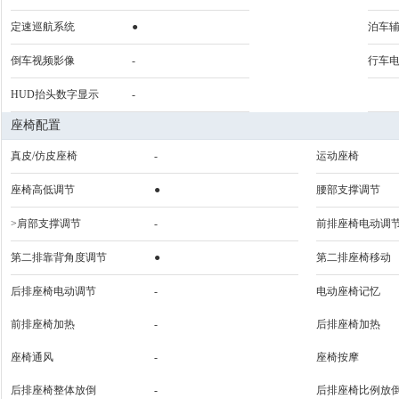
定速巡航系统
●
泊车
倒车视频影像
-
行车
HUD抬头数字显示
-
座椅配置
真皮/仿皮座椅
-
运动座椅
座椅高低调节
●
腰部支撑调节
>肩部支撑调节
-
前排座椅电动调
第二排靠背角度调节
●
第二排座椅移动
后排座椅电动调节
-
电动座椅记忆
前排座椅加热
-
后排座椅加热
座椅通风
-
座椅按摩
后排座椅整体放倒
-
后排座椅比例放