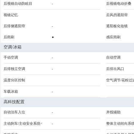
后视镜自动防眩目
-
后视镜电动折叠
视镜记忆
后风挡遮阳帘
后排侧遮阳帘
-
遮阳板化妆镜
后雨刷
●
感应雨刷
空调/冰箱
手动空调
-
自动空调
后排独立空调
-
后排出风口
温度分区控制
空气调节/花粉过
车载冰箱
-
高科技配置
自动泊车入位
-
并线辅助
主动刹车/主动安全系统<
-
整体主动转向系