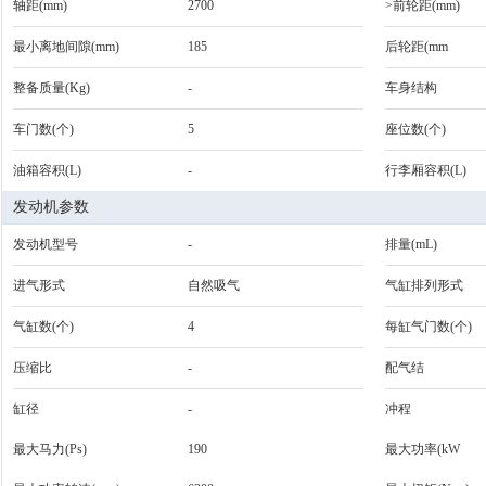
轴距(mm)
2700
>前轮距(mm)
最小离地间隙(mm)
185
后轮距(mm
整备质量(Kg)
-
车身结构
车门数(个)
5
座位数(个)
油箱容积(L)
-
行李厢容积(L)
发动机参数
发动机型号
-
排量(mL)
进气形式
自然吸气
气缸排列形式
气缸数(个)
4
每缸气门数(个)
压缩比
-
配气结
缸径
-
冲程
最大马力(Ps)
190
最大功率(kW