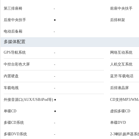
第三排座椅
-
前座中央扶手
后座中央扶手
●
后排杯架
电动后备厢
-
多媒体配置
GPS导航系统
-
网络互动系统
中控台彩色大屏
-
人机交互系统
内置硬盘
-
蓝牙/车载电话
车载电视
-
后排液晶屏
外接音源口(AUX/USB/iPod等)
●
CD支持MP3/WM
单碟CD
●
虚拟多碟CD
多碟CD系统
-
单碟DVD
多碟DVD系统
-
2-3喇叭扬声器系