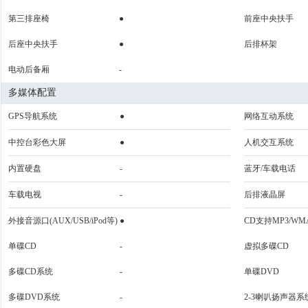
第三排座椅
●
前座中央扶手
后座中央扶手
●
后排杯架
电动后备厢
-
多媒体配置
GPS导航系统
●
网络互动系统
中控台彩色大屏
●
人机交互系统
内置硬盘
-
蓝牙/车载电话
车载电视
-
后排液晶屏
外接音源口(AUX/USB/iPod等)
●
CD支持MP3/WM
单碟CD
-
虚拟多碟CD
多碟CD系统
-
单碟DVD
多碟DVD系统
-
2-3喇叭扬声器系