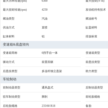
最大功率转速(rpm)
6300
最大扭矩(N·m)
最大扭矩转速(rpm)
4250
发动机特有技术
燃油类型
汽油
燃油标号
供油方式
直喷
缸盖材料
缸体材料
铝
排放标准
变速箱&底盘转向
变速箱简称
6挡手自一体
变速箱类型
驱动方式
前置四驱
前悬挂类型
后悬挂类型
多连杆独立悬架
助力类型
车轮制动
前制动器类型
通风盘式
后制动器类型
驻车制动类型
脚刹
前轮胎规格
后轮胎规格
235/60 R18
备胎