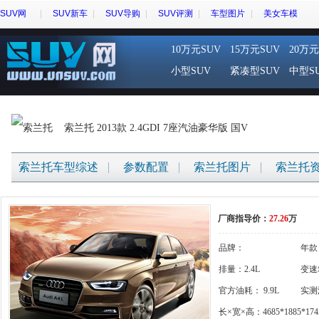
SUV网
SUV新车
SUV导购
SUV评测
车型图片
美女车模
10万元SUV
15万元SUV
20万元
小型SUV
紧凑型SUV
中型S
索兰托 2013款 2.4GDI 7座汽油豪华版 国V
索兰托车型综述
参数配置
索兰托图片
索兰托
厂商指导价：
27.26
万
品牌：
年款
{gigi:brandname}
排量：2.4L
变速
官方油耗： 9.9L
体
实测
长×宽×高：4685*1885*174