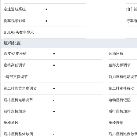
定速巡航系统
●
泊车
倒车视频影像
●
行车
HUD抬头数字显示
-
座椅配置
真皮/仿皮座椅
●
运动座椅
座椅高低调节
●
腰部支撑调节
>肩部支撑调节
-
前排座椅电动调
第二排靠背角度调节
●
第二排座椅移动
后排座椅电动调节
-
电动座椅记忆
前排座椅加热
●
后排座椅加热
座椅通风
-
座椅按摩
后排座椅整体放倒
-
后排座椅比例放