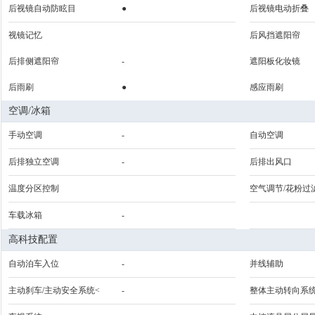
后视镜自动防眩目
●
后视镜电动折叠
视镜记忆
后风挡遮阳帘
后排侧遮阳帘
-
遮阳板化妆镜
后雨刷
●
感应雨刷
空调/冰箱
手动空调
-
自动空调
后排独立空调
-
后排出风口
温度分区控制
空气调节/花粉过
车载冰箱
-
高科技配置
自动泊车入位
-
并线辅助
主动刹车/主动安全系统<
-
整体主动转向系