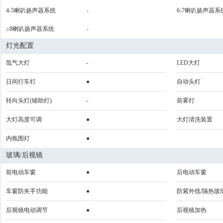
4-5喇叭扬声器系统
-
6-7喇叭扬声器系
≥8喇叭扬声器系统
-
灯光配置
氙气大灯
-
LED大灯
日间行车灯
●
自动头灯
转向头灯(辅助灯)
-
前雾灯
大灯高度可调
●
大灯清洗装置
内氛围灯
●
玻璃/后视镜
前电动车窗
●
后电动车窗
车窗防夹手功能
●
防紫外线/隔热玻
后视镜电动调节
●
后视镜加热