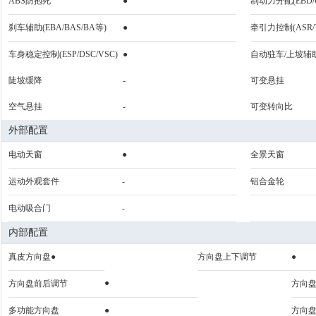
ABS防抱死
●
制动力分配(EBD/
刹车辅助(EBA/BAS/BA等)
●
牵引力控制(ASR/T
车身稳定控制(ESP/DSC/VSC)
●
自动驻车/上坡辅
陡坡缓降
-
可变悬挂
空气悬挂
-
可变转向比
外部配置
电动天窗
●
全景天窗
运动外观套件
-
铝合金轮
电动吸合门
-
内部配置
真皮方向盘●
方向盘上下调节
●
●
方向盘前后调节
方向
多功能方向盘
●
方向