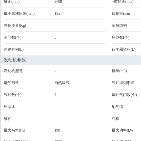
轴距(mm)
2700
>前轮距(mm)
最小离地间隙(mm)
185
后轮距(mm
整备质量(Kg)
-
车身结构
车门数(个)
5
座位数(个)
油箱容积(L)
-
行李厢容积(L)
发动机参数
发动机型号
-
排量(mL)
进气形式
自然吸气
气缸排列形式
气缸数(个)
4
每缸气门数(个)
压缩比
-
配气结
缸径
-
冲程
最大马力(Ps)
190
最大功率(kW