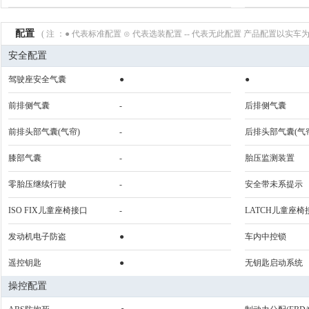
配置
( 注 ：● 代表标准配置 ⊙ 代表选装配置 -- 代表无此配置 产品配置以实车为
安全配置
驾驶座安全气囊
●
●
前排侧气囊
-
后排侧气囊
前排头部气囊(气帘)
-
后排头部气囊(气
膝部气囊
-
胎压监测装置
零胎压继续行驶
-
安全带未系提示
ISO FIX儿童座椅接口
-
LATCH儿童座椅
发动机电子防盗
●
车内中控锁
遥控钥匙
●
无钥匙启动系统
操控配置