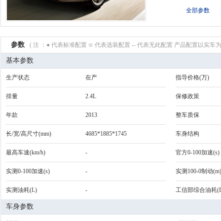
全部参数
参数
( 注 ：● 代表标准配置 ⊙ 代表选装配置 -- 代表无此配置 产品配置以实车为
基本参数
生产状态
在产
指导价格(万)
排量
2.4L
保修政策
年款
2013
整车质保
长/宽/高尺寸(mm)
4685*1885*1745
车身结构
最高车速(km/h)
-
官方0-100加速(s)
实测0-100加速(s)
-
实测100-0制动(m
实测油耗(L)
-
工信部综合油耗(L
车身参数