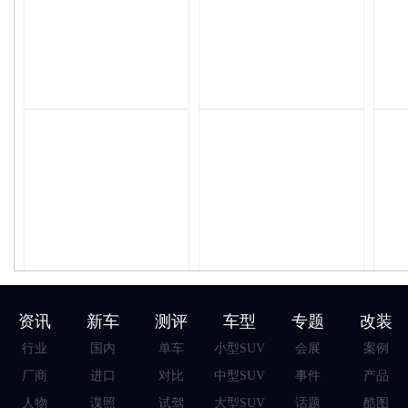
资讯
新车
测评
车型
专题
改装
行业
国内
单车
小型SUV
会展
案例
厂商
进口
对比
中型SUV
事件
产品
人物
谍照
试驾
大型SUV
话题
酷图