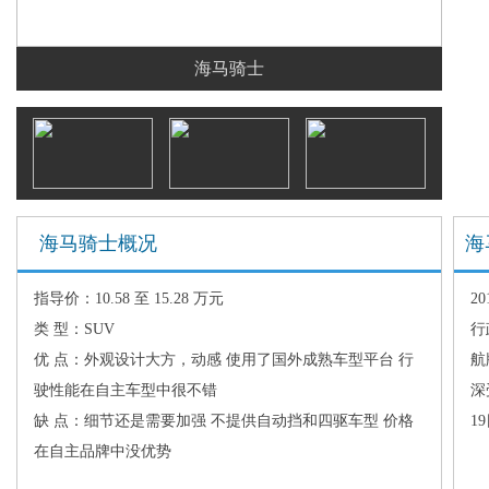
海马骑士
海马骑士概况
海
指导价：10.58 至 15.28 万元
2
类 型：SUV
行
优 点：外观设计大方，动感 使用了国外成熟车型平台 行
航
驶性能在自主车型中很不错
深
缺 点：细节还是需要加强 不提供自动挡和四驱车型 价格
1
在自主品牌中没优势