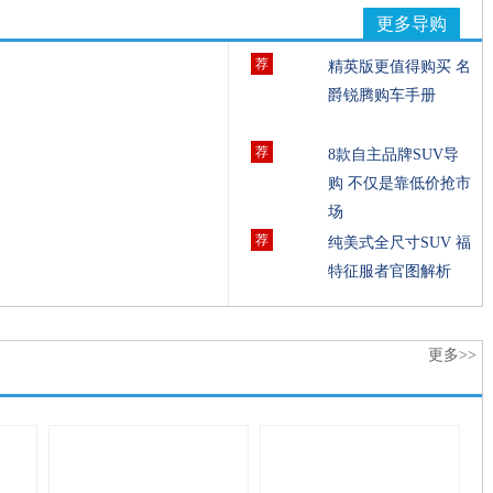
详情
更多导购
)
自然吸气
10.59万元
图片
|
配置
详情
)
自然吸气
9.69万元
荐
图片
|
配置
精英版更值得购买 名
爵锐腾购车手册
详情
)
自然吸气
9.29万元
图片
|
配置
详情
)
自然吸气
10.59万元
图片
|
配置
荐
8款自主品牌SUV导
详情
)
自然吸气
9.69万元
图片
|
配置
购 不仅是靠低价抢市
场
详情
)
自然吸气
9.29万元
图片
|
配置
荐
纯美式全尺寸SUV 福
特征服者官图解析
更多>>