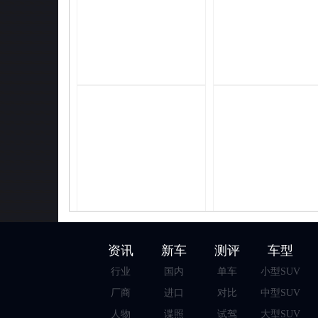
资讯
新车
测评
车型
行业
国内
单车
小型SUV
厂商
进口
对比
中型SUV
人物
谍照
试驾
大型SUV