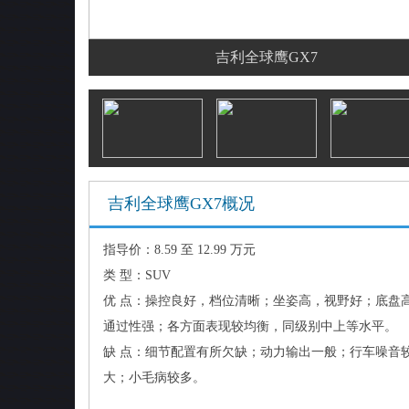
吉利全球鹰GX7
吉利全球鹰GX7概况
指导价：8.59 至 12.99 万元
类 型：SUV
优 点：操控良好，档位清晰；坐姿高，视野好；底盘
通过性强；各方面表现较均衡，同级别中上等水平。
缺 点：细节配置有所欠缺；动力输出一般；行车噪音
大；小毛病较多。