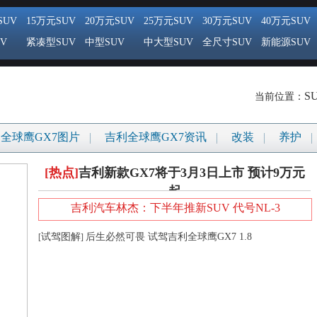
SUV
15万元SUV
20万元SUV
25万元SUV
30万元SUV
40万元SUV
V
紧凑型SUV
中型SUV
中大型SUV
全尺寸SUV
新能源SUV
S
当前位置：
全球鹰GX7图片
吉利全球鹰GX7资讯
改装
养护
[热点]
吉利新款GX7将于3月3日上市 预计9万元
起
吉利汽车林杰：下半年推新SUV 代号NL-3
试驾图解
后生必然可畏 试驾吉利全球鹰GX7 1.8
[
]