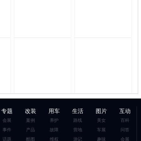
专题
改装
用车
生活
图片
互动
会展
案例
养护
路线
美女
百科
事件
产品
故障
营地
车展
问答
话题
酷图
维权
游记
趣味
会展