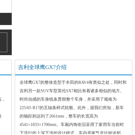
吉利全球鹰GX7介绍
全球鹰GX7的整体造型于丰田的RAV4有类似之处，同时和
吉利另一款SUV车型英伦SX7相比有着诸多相似的地方。
高，
时尚动感的车身线条贯彻整个车身，并采用了规格为
225/65 R17的五辐条样式轮毂。此外，据我们所知，新车
较
的轴距则达到了2661mm，整车的长宽高为
4541×1833×1700mm。车厢内饰依旧采用了家用车当前时
下流行的上深下浅的设计样式，车内居家气息比较浓郁，