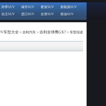
跨界SUV
城市SUV
硬派SUV
新能源SUV
自主SUV
进口SUV
合资SUV
柴油SUV
UV车型大全
吉利全球鹰GX7
> 吉利汽车 >
> 车型综述