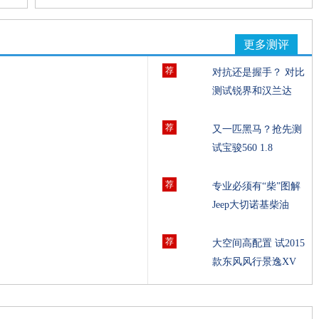
给人一种舒适的宽敞之感。通过实际体验来看，褒奖胜过
批评。出于成本的考虑用料一般，但整体的做工和工艺表
更多测评
现出了厂家造车的诚意。全球鹰GX7中控台大部分表面覆
荐
对抗还是握手？ 对比
盖的均为硬塑料材质，但做工工艺相对以往车型确实有了
测试锐界和汉兰达
显著的提高。通过多种元素的集成及先进工艺的处理，没
有让人产生一种价低质廉的感受。
荐
又一匹黑马？抢先测
试宝骏560 1.8
荐
专业必须有“柴”图解
Jeep大切诺基柴油
荐
大空间高配置 试2015
款东风风行景逸XV