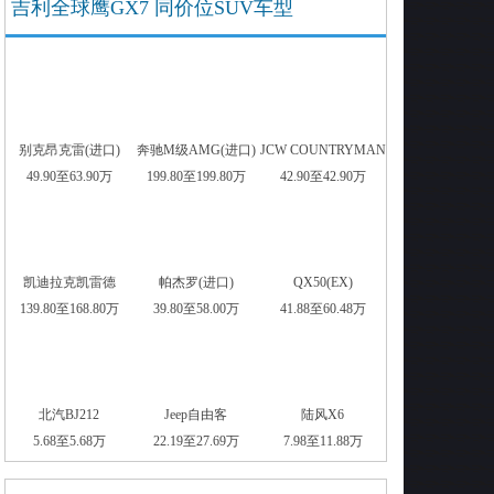
吉利全球鹰GX7 同价位SUV车型
别克昂克雷(进口)
奔驰M级AMG(进口)
JCW COUNTRYMAN
49.90至63.90万
199.80至199.80万
42.90至42.90万
凯迪拉克凯雷德
帕杰罗(进口)
QX50(EX)
139.80至168.80万
39.80至58.00万
41.88至60.48万
北汽BJ212
Jeep自由客
陆风X6
5.68至5.68万
22.19至27.69万
7.98至11.88万